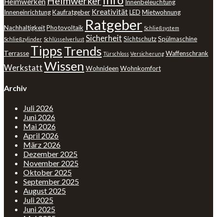
Info
Heimwerker
Heimwerken
Innenbeleuchtung
Kreativität
Inneneinrichtung
Kaufratgeber
LED
Mietwohnung
Ratgeber
Nachhaltigkeit
Photovoltaik
Schließsystem
Sicherheit
Sichtschutz
Spülmaschine
Schließzylinder
Schlüsselverlust
Tipps
Trends
Terrasse
Waffenschrank
Türschloss
Versicherung
Wissen
Werkstatt
Wohnideen
Wohnkomfort
Archiv
Juli 2026
Juni 2026
Mai 2026
April 2026
März 2026
Dezember 2025
November 2025
Oktober 2025
September 2025
August 2025
Juli 2025
Juni 2025