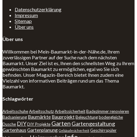
Datenschutzerklärung
Impressum
Sitemap
Über uns
Über uns
Willkommen bei Mein-Baumarkt-in-der-Nähe.de, Ihrem
zuverlässigen Partner auf der Suche nach dem nächsten
Baumarkt. Unser Ziel ist es, Ihnen den schnellsten Weg zu Ihrem
gewünschten Baumarkt zu ermöglichen, egal wo Sie sich
befinden. Unser Magazin-Bereich bietet Ihnen zudem eine
Vielzahl von informativen Beiträgen rund um das Thema
Baumarkt.
Schlagwörter
Arbeitsschuhe
Arbeitsschutz
Arbeitssicherheit
Badezimmer renovieren
Baumärkte
Bauprojekt
Badsanierung
Beleuchtung
bodengleiche
Garten
DIY
Gartengestaltung
Dusche
DIY Projekte
Gartenhaus
Gartenplanung
Geschirrspüler
Gebäudesicherheit