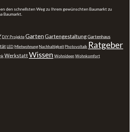
Ihnen den schnellsten Weg zu Ihrem gewünschten Baumarkt zu
ma Baumarkt.
Garten
Y
Gartengestaltung
Gartenhaus
DIY Projekte
Ratgeber
tät
LED
Mietwohnung
Nachhaltigkeit
Photovoltaik
Wissen
Werkstatt
nk
Wohnideen
Wohnkomfort