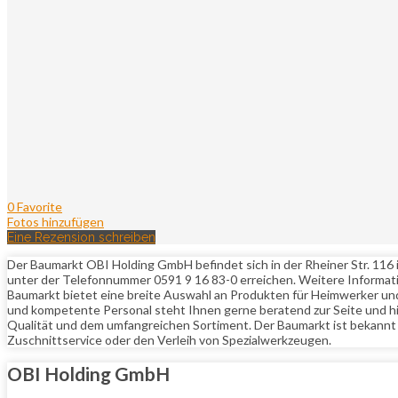
0 Favorite
Fotos hinzufügen
Eine Rezension schreiben
Der Baumarkt OBI Holding GmbH befindet sich in der Rheiner Str. 116 
unter der Telefonnummer 0591 9 16 83-0 erreichen. Weitere Informa
Baumarkt bietet eine breite Auswahl an Produkten für Heimwerker und P
und kompetente Personal steht Ihnen gerne beratend zur Seite und hi
Qualität und dem umfangreichen Sortiment. Der Baumarkt ist bekannt
Zuschnittservice oder den Verleih von Spezialwerkzeugen.
OBI Holding GmbH