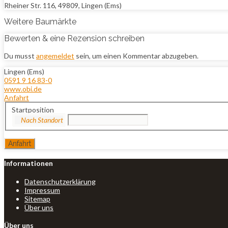
Rheiner Str. 116, 49809, Lingen (Ems)
Weitere Baumärkte
Bewerten & eine Rezension schreiben
Du musst
angemeldet
sein, um einen Kommentar abzugeben.
Lingen (Ems)
0591 9 16 83-0
www.obi.de
Anfahrt
Startposition
Informationen
Datenschutzerklärung
Impressum
Sitemap
Über uns
Über uns