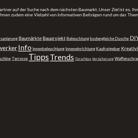
artner auf der Suche nach dem nächsten Baumarkt. Unser Ziel ist es, 
 Ihnen zudem eine Vielzahl von informativen Beiträgen rund um das The
DI
Baumärkte
Bauprojekt
sanierung
Beleuchtung
bodengleiche Dusche
Info
erker
Kreativi
Innenbeleuchtung
Inneneinrichtung
Kaufratgeber
Tipps
Trends
schine
Terrasse
Waffenschra
Türschloss
Versicherung