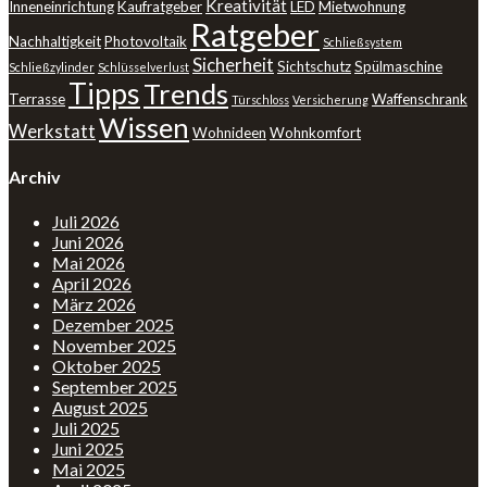
Kreativität
Inneneinrichtung
Kaufratgeber
LED
Mietwohnung
Ratgeber
Nachhaltigkeit
Photovoltaik
Schließsystem
Sicherheit
Sichtschutz
Spülmaschine
Schließzylinder
Schlüsselverlust
Tipps
Trends
Terrasse
Waffenschrank
Türschloss
Versicherung
Wissen
Werkstatt
Wohnideen
Wohnkomfort
Archiv
Juli 2026
Juni 2026
Mai 2026
April 2026
März 2026
Dezember 2025
November 2025
Oktober 2025
September 2025
August 2025
Juli 2025
Juni 2025
Mai 2025