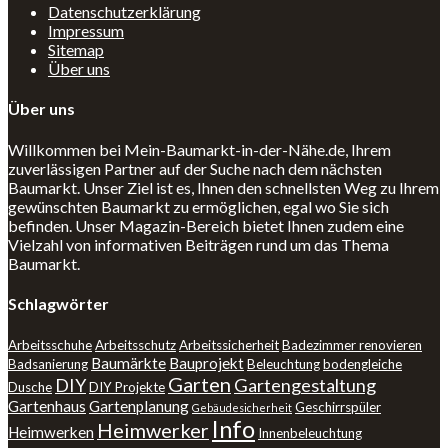
Datenschutzerklärung
Impressum
Sitemap
Über uns
Über uns
Willkommen bei Mein-Baumarkt-in-der-Nähe.de, Ihrem
zuverlässigen Partner auf der Suche nach dem nächsten
Baumarkt. Unser Ziel ist es, Ihnen den schnellsten Weg zu Ihrem
gewünschten Baumarkt zu ermöglichen, egal wo Sie sich
befinden. Unser Magazin-Bereich bietet Ihnen zudem eine
Vielzahl von informativen Beiträgen rund um das Thema
Baumarkt.
Schlagwörter
Arbeitsschuhe
Arbeitsschutz
Arbeitssicherheit
Badezimmer renovieren
Baumärkte
Bauprojekt
Badsanierung
Beleuchtung
bodengleiche
Garten
DIY
Gartengestaltung
Dusche
DIY Projekte
Gartenhaus
Gartenplanung
Geschirrspüler
Gebäudesicherheit
Info
Heimwerker
Heimwerken
Innenbeleuchtung