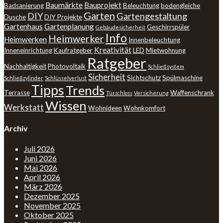
Baumärkte
Bauprojekt
Badsanierung
Beleuchtung
bodengleiche
Garten
DIY
Gartengestaltung
Dusche
DIY Projekte
Gartenhaus
Gartenplanung
Geschirrspüler
Gebäudesicherheit
Info
Heimwerker
Heimwerken
Innenbeleuchtung
Kreativität
Inneneinrichtung
Kaufratgeber
LED
Mietwohnung
Ratgeber
Nachhaltigkeit
Photovoltaik
Schließsystem
Sicherheit
Sichtschutz
Spülmaschine
Schließzylinder
Schlüsselverlust
Tipps
Trends
Terrasse
Waffenschrank
Türschloss
Versicherung
Wissen
Werkstatt
Wohnideen
Wohnkomfort
Archiv
Juli 2026
Juni 2026
Mai 2026
April 2026
März 2026
Dezember 2025
November 2025
Oktober 2025