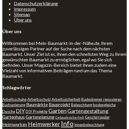
Datenschutzerklärung
Impressum
Sitemap
Über uns
Über uns
Willkommen bei Mein-Baumarkt-in-der-Nähe.de, Ihrem
zuverlässigen Partner auf der Suche nach dem nächsten
Baumarkt. Unser Ziel ist es, Ihnen den schnellsten Weg zu Ihrem
gewünschten Baumarkt zu ermöglichen, egal wo Sie sich
befinden. Unser Magazin-Bereich bietet Ihnen zudem eine
Vielzahl von informativen Beiträgen rund um das Thema
Baumarkt.
Schlagwörter
Arbeitsschuhe
Arbeitsschutz
Arbeitssicherheit
Badezimmer renovieren
Baumärkte
Bauprojekt
Badsanierung
Beleuchtung
bodengleiche
Garten
DIY
Gartengestaltung
Dusche
DIY Projekte
Gartenhaus
Gartenplanung
Geschirrspüler
Gebäudesicherheit
Info
Heimwerker
Heimwerken
Innenbeleuchtung