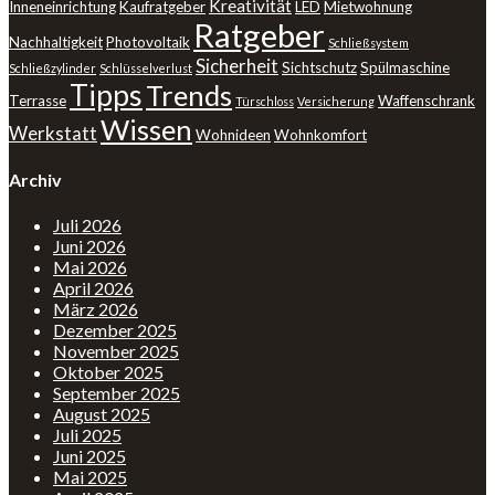
Kreativität
Inneneinrichtung
Kaufratgeber
LED
Mietwohnung
Ratgeber
Nachhaltigkeit
Photovoltaik
Schließsystem
Sicherheit
Sichtschutz
Spülmaschine
Schließzylinder
Schlüsselverlust
Tipps
Trends
Terrasse
Waffenschrank
Türschloss
Versicherung
Wissen
Werkstatt
Wohnideen
Wohnkomfort
Archiv
Juli 2026
Juni 2026
Mai 2026
April 2026
März 2026
Dezember 2025
November 2025
Oktober 2025
September 2025
August 2025
Juli 2025
Juni 2025
Mai 2025