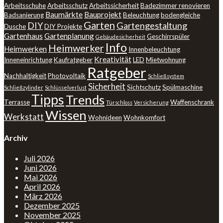
Arbeitsschuhe
Arbeitsschutz
Arbeitssicherheit
Badezimmer renovieren
Baumärkte
Bauprojekt
Badsanierung
Beleuchtung
bodengleiche
Garten
DIY
Gartengestaltung
Dusche
DIY Projekte
Gartenhaus
Gartenplanung
Geschirrspüler
Gebäudesicherheit
Info
Heimwerker
Heimwerken
Innenbeleuchtung
Kreativität
Inneneinrichtung
Kaufratgeber
LED
Mietwohnung
Ratgeber
Nachhaltigkeit
Photovoltaik
Schließsystem
Sicherheit
Sichtschutz
Spülmaschine
Schließzylinder
Schlüsselverlust
Tipps
Trends
Terrasse
Waffenschrank
Türschloss
Versicherung
Wissen
Werkstatt
Wohnideen
Wohnkomfort
Archiv
Juli 2026
Juni 2026
Mai 2026
April 2026
März 2026
Dezember 2025
November 2025