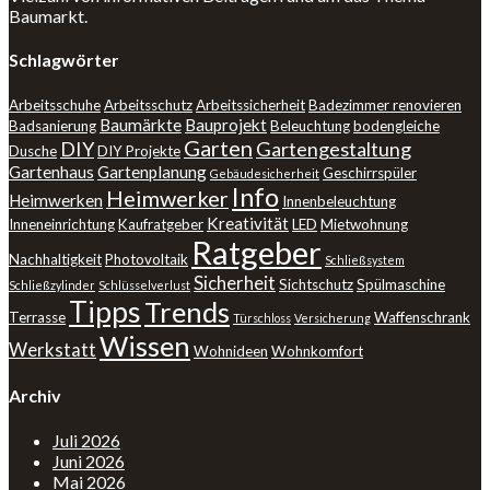
Baumarkt.
Schlagwörter
Arbeitsschuhe
Arbeitsschutz
Arbeitssicherheit
Badezimmer renovieren
Baumärkte
Bauprojekt
Badsanierung
Beleuchtung
bodengleiche
Garten
DIY
Gartengestaltung
Dusche
DIY Projekte
Gartenhaus
Gartenplanung
Geschirrspüler
Gebäudesicherheit
Info
Heimwerker
Heimwerken
Innenbeleuchtung
Kreativität
Inneneinrichtung
Kaufratgeber
LED
Mietwohnung
Ratgeber
Nachhaltigkeit
Photovoltaik
Schließsystem
Sicherheit
Sichtschutz
Spülmaschine
Schließzylinder
Schlüsselverlust
Tipps
Trends
Terrasse
Waffenschrank
Türschloss
Versicherung
Wissen
Werkstatt
Wohnideen
Wohnkomfort
Archiv
Juli 2026
Juni 2026
Mai 2026