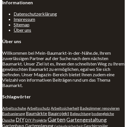
Informationen
Datenschutzerklärung
Impressum
Sitemap
Über uns
Über uns
Willkommen bei Mein-Baumarkt-in-der-Nähe.de, Ihrem
zuverlässigen Partner auf der Suche nach dem nächsten
Baumarkt. Unser Ziel ist es, Ihnen den schnellsten Weg zu Ihrem
gewünschten Baumarkt zu ermöglichen, egal wo Sie sich
befinden. Unser Magazin-Bereich bietet Ihnen zudem eine
Vielzahl von informativen Beiträgen rund um das Thema
Baumarkt.
Schlagwörter
Arbeitsschuhe
Arbeitsschutz
Arbeitssicherheit
Badezimmer renovieren
Baumärkte
Bauprojekt
Badsanierung
Beleuchtung
bodengleiche
Garten
DIY
Gartengestaltung
Dusche
DIY Projekte
Gartenhaus
Gartenplanung
Geschirrspüler
Gebäudesicherheit