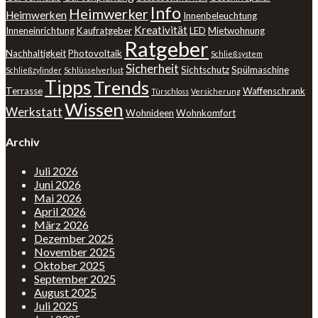
Info
Heimwerker
Heimwerken
Innenbeleuchtung
Kreativität
Inneneinrichtung
Kaufratgeber
LED
Mietwohnung
Ratgeber
Nachhaltigkeit
Photovoltaik
Schließsystem
Sicherheit
Sichtschutz
Spülmaschine
Schließzylinder
Schlüsselverlust
Tipps
Trends
Terrasse
Waffenschrank
Türschloss
Versicherung
Wissen
Werkstatt
Wohnideen
Wohnkomfort
Archiv
Juli 2026
Juni 2026
Mai 2026
April 2026
März 2026
Dezember 2025
November 2025
Oktober 2025
September 2025
August 2025
Juli 2025