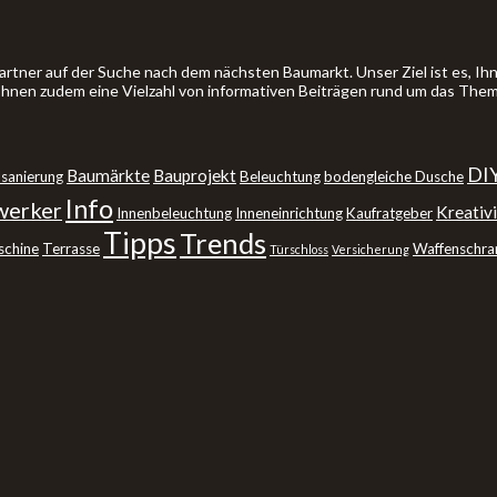
artner auf der Suche nach dem nächsten Baumarkt. Unser Ziel ist es, 
 Ihnen zudem eine Vielzahl von informativen Beiträgen rund um das The
DI
Baumärkte
Bauprojekt
sanierung
Beleuchtung
bodengleiche Dusche
Info
erker
Kreativi
Innenbeleuchtung
Inneneinrichtung
Kaufratgeber
Tipps
Trends
schine
Terrasse
Waffenschra
Türschloss
Versicherung