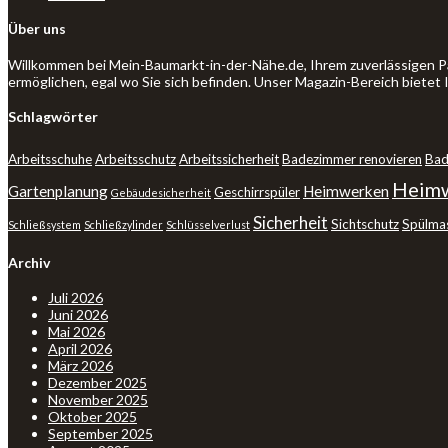
Über uns
Willkommen bei Mein-Baumarkt-in-der-Nähe.de, Ihrem zuverlässigen P
ermöglichen, egal wo Sie sich befinden. Unser Magazin-Bereich bietet
Schlagwörter
Arbeitsschuhe
Arbeitsschutz
Arbeitssicherheit
Badezimmer renovieren
Bad
Heimw
Gartenplanung
Heimwerken
Geschirrspüler
Gebäudesicherheit
Sicherheit
Sichtschutz
Spülma
Schließsystem
Schließzylinder
Schlüsselverlust
Archiv
Juli 2026
Juni 2026
Mai 2026
April 2026
März 2026
Dezember 2025
November 2025
Oktober 2025
September 2025