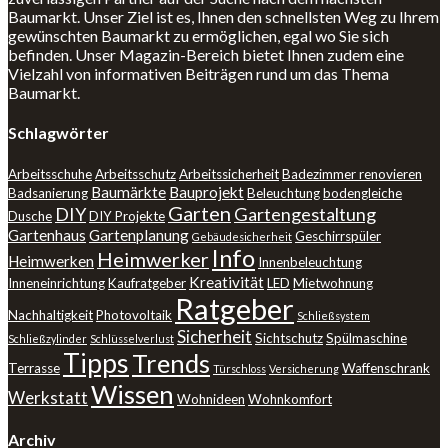
Baumarkt. Unser Ziel ist es, Ihnen den schnellsten Weg zu Ihrem
gewünschten Baumarkt zu ermöglichen, egal wo Sie sich
befinden. Unser Magazin-Bereich bietet Ihnen zudem eine
Vielzahl von informativen Beiträgen rund um das Thema
Baumarkt.
Schlagwörter
Arbeitsschuhe
Arbeitsschutz
Arbeitssicherheit
Badezimmer renovieren
Baumärkte
Bauprojekt
Badsanierung
Beleuchtung
bodengleiche
Garten
DIY
Gartengestaltung
Dusche
DIY Projekte
Gartenhaus
Gartenplanung
Geschirrspüler
Gebäudesicherheit
Info
Heimwerker
Heimwerken
Innenbeleuchtung
Kreativität
Inneneinrichtung
Kaufratgeber
LED
Mietwohnung
Ratgeber
Nachhaltigkeit
Photovoltaik
Schließsystem
Sicherheit
Sichtschutz
Spülmaschine
Schließzylinder
Schlüsselverlust
Tipps
Trends
Terrasse
Waffenschrank
Türschloss
Versicherung
Wissen
Werkstatt
Wohnideen
Wohnkomfort
Archiv