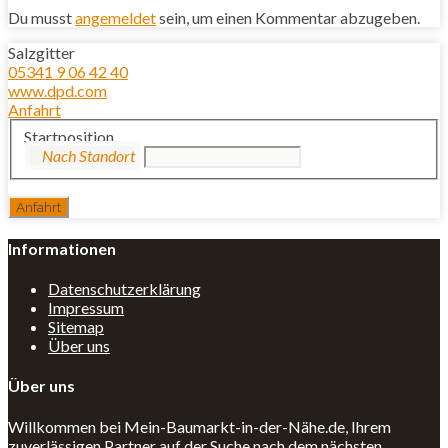
Du musst
angemeldet
sein, um einen Kommentar abzugeben.
Salzgitter
05341 9 06 42 40
www.dpd.com
Anfahrt
Startposition
Informationen
Datenschutzerklärung
Impressum
Sitemap
Über uns
Über uns
Willkommen bei Mein-Baumarkt-in-der-Nähe.de, Ihrem
zuverlässigen Partner auf der Suche nach dem nächsten