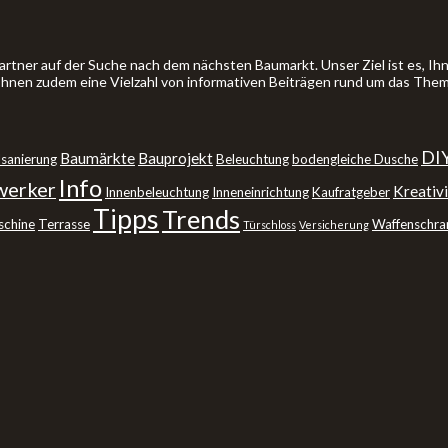
artner auf der Suche nach dem nächsten Baumarkt. Unser Ziel ist es, 
 Ihnen zudem eine Vielzahl von informativen Beiträgen rund um das The
DI
Baumärkte
Bauprojekt
sanierung
Beleuchtung
bodengleiche Dusche
Info
erker
Kreativi
Innenbeleuchtung
Inneneinrichtung
Kaufratgeber
Tipps
Trends
schine
Terrasse
Waffenschra
Türschloss
Versicherung