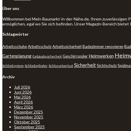
Über uns
Willkommen bei Mein-Baumarkt-in-der-Nähe.de, Ihrem zuverlässigen P
ermöglichen, egal wo Sie sich befinden. Unser Magazin-Bereich bietet
Schlagwörter
Arbeitsschuhe
Arbeitsschutz
Arbeitssicherheit
Badezimmer renovieren
Bad
Heimw
Gartenplanung
Heimwerken
Geschirrspüler
Gebäudesicherheit
Sicherheit
Sichtschutz
Spülma
Schließsystem
Schließzylinder
Schlüsselverlust
Archiv
Juli 2026
Juni 2026
Mai 2026
April 2026
März 2026
Dezember 2025
November 2025
Oktober 2025
September 2025