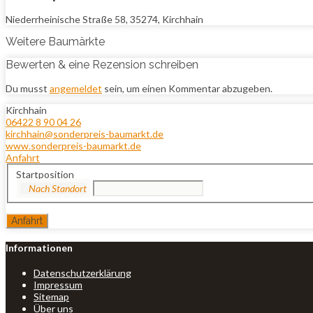
Niederrheinische Straße 58, 35274, Kirchhain
Weitere Baumärkte
Bewerten & eine Rezension schreiben
Du musst
angemeldet
sein, um einen Kommentar abzugeben.
Kirchhain
06422 8 90 04 26
kirchhain@sonderpreis-baumarkt.de
www.sonderpreis-baumarkt.de
Anfahrt
Startposition
Informationen
Datenschutzerklärung
Impressum
Sitemap
Über uns