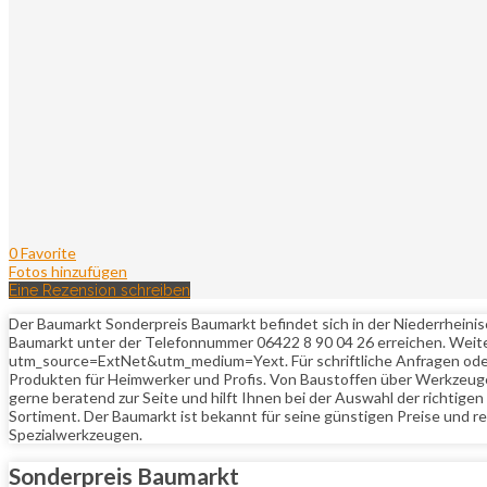
0 Favorite
Fotos hinzufügen
Eine Rezension schreiben
Der Baumarkt Sonderpreis Baumarkt befindet sich in der Niederrheinisc
Baumarkt unter der Telefonnummer 06422 8 90 04 26 erreichen. Weit
utm_source=ExtNet&utm_medium=Yext. Für schriftliche Anfragen oder 
Produkten für Heimwerker und Profis. Von Baustoffen über Werkzeuge bi
gerne beratend zur Seite und hilft Ihnen bei der Auswahl der richti
Sortiment. Der Baumarkt ist bekannt für seine günstigen Preise und 
Spezialwerkzeugen.
Sonderpreis Baumarkt