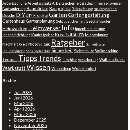
Arbeitsschuhe
Arbeitsschutz
Arbeitssicherheit
Badezimmer renovieren
Baumärkte
Bauprojekt
Badsanierung
Beleuchtung
bodengleiche
Garten
DIY
Gartengestaltung
Dusche
DIY Projekte
Gartenhaus
Gartenplanung
Geschirrspüler
Gebäudesicherheit
Info
Heimwerker
Heimwerken
Innenbeleuchtung
Kreativität
Inneneinrichtung
Kaufratgeber
LED
Mietwohnung
Ratgeber
Nachhaltigkeit
Photovoltaik
Schließsystem
Sicherheit
Sichtschutz
Spülmaschine
Schließzylinder
Schlüsselverlust
Tipps
Trends
Terrasse
Waffenschrank
Türschloss
Versicherung
Wissen
Werkstatt
Wohnideen
Wohnkomfort
Archiv
Juli 2026
Juni 2026
Mai 2026
April 2026
März 2026
Dezember 2025
November 2025