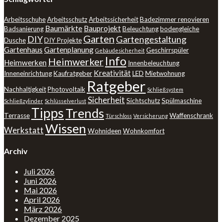
Arbeitsschuhe
Arbeitsschutz
Arbeitssicherheit
Badezimmer renovieren
Baumärkte
Bauprojekt
Badsanierung
Beleuchtung
bodengleiche
Garten
DIY
Gartengestaltung
Dusche
DIY Projekte
Gartenhaus
Gartenplanung
Geschirrspüler
Gebäudesicherheit
Info
Heimwerker
Heimwerken
Innenbeleuchtung
Kreativität
Inneneinrichtung
Kaufratgeber
LED
Mietwohnung
Ratgeber
Nachhaltigkeit
Photovoltaik
Schließsystem
Sicherheit
Sichtschutz
Spülmaschine
Schließzylinder
Schlüsselverlust
Tipps
Trends
Terrasse
Waffenschrank
Türschloss
Versicherung
Wissen
Werkstatt
Wohnideen
Wohnkomfort
Archiv
Juli 2026
Juni 2026
Mai 2026
April 2026
März 2026
Dezember 2025