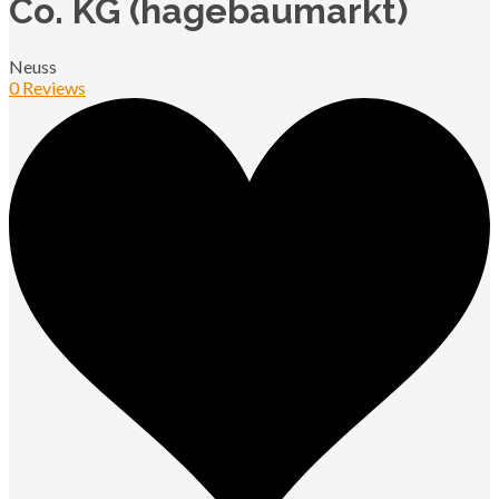
Co. KG (hagebaumarkt)
Neuss
0 Reviews