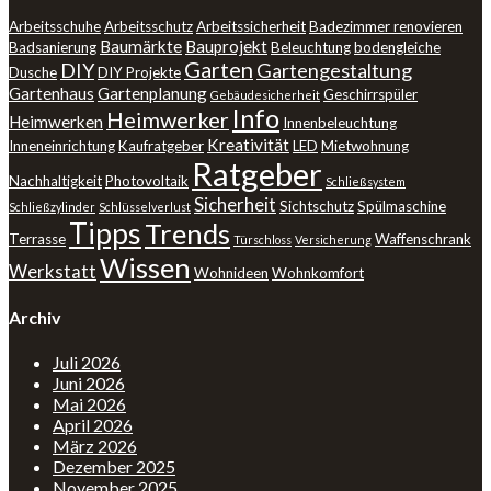
Arbeitsschuhe
Arbeitsschutz
Arbeitssicherheit
Badezimmer renovieren
Baumärkte
Bauprojekt
Badsanierung
Beleuchtung
bodengleiche
Garten
DIY
Gartengestaltung
Dusche
DIY Projekte
Gartenhaus
Gartenplanung
Geschirrspüler
Gebäudesicherheit
Info
Heimwerker
Heimwerken
Innenbeleuchtung
Kreativität
Inneneinrichtung
Kaufratgeber
LED
Mietwohnung
Ratgeber
Nachhaltigkeit
Photovoltaik
Schließsystem
Sicherheit
Sichtschutz
Spülmaschine
Schließzylinder
Schlüsselverlust
Tipps
Trends
Terrasse
Waffenschrank
Türschloss
Versicherung
Wissen
Werkstatt
Wohnideen
Wohnkomfort
Archiv
Juli 2026
Juni 2026
Mai 2026
April 2026
März 2026
Dezember 2025
November 2025