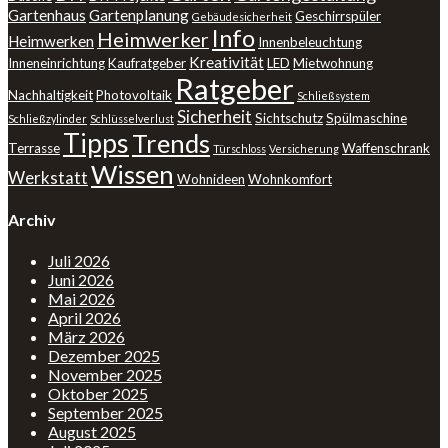
Gartenhaus
Gartenplanung
Geschirrspüler
Gebäudesicherheit
Info
Heimwerker
Heimwerken
Innenbeleuchtung
Kreativität
Inneneinrichtung
Kaufratgeber
LED
Mietwohnung
Ratgeber
Nachhaltigkeit
Photovoltaik
Schließsystem
Sicherheit
Sichtschutz
Spülmaschine
Schließzylinder
Schlüsselverlust
Tipps
Trends
Terrasse
Waffenschrank
Türschloss
Versicherung
Wissen
Werkstatt
Wohnideen
Wohnkomfort
Archiv
Juli 2026
Juni 2026
Mai 2026
April 2026
März 2026
Dezember 2025
November 2025
Oktober 2025
September 2025
August 2025