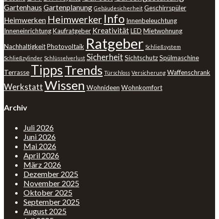
Gartenhaus
Gartenplanung
Geschirrspüler
Gebäudesicherheit
Info
Heimwerker
Heimwerken
Innenbeleuchtung
Kreativität
Inneneinrichtung
Kaufratgeber
LED
Mietwohnung
Ratgeber
Nachhaltigkeit
Photovoltaik
Schließsystem
Sicherheit
Sichtschutz
Spülmaschine
Schließzylinder
Schlüsselverlust
Tipps
Trends
Terrasse
Waffenschrank
Türschloss
Versicherung
Wissen
Werkstatt
Wohnideen
Wohnkomfort
Archiv
Juli 2026
Juni 2026
Mai 2026
April 2026
März 2026
Dezember 2025
November 2025
Oktober 2025
September 2025
August 2025