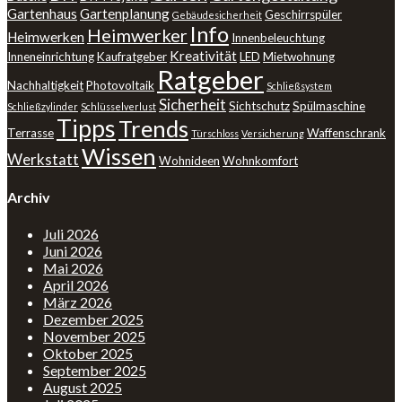
Gartenhaus
Gartenplanung
Geschirrspüler
Gebäudesicherheit
Info
Heimwerker
Heimwerken
Innenbeleuchtung
Kreativität
Inneneinrichtung
Kaufratgeber
LED
Mietwohnung
Ratgeber
Nachhaltigkeit
Photovoltaik
Schließsystem
Sicherheit
Sichtschutz
Spülmaschine
Schließzylinder
Schlüsselverlust
Tipps
Trends
Terrasse
Waffenschrank
Türschloss
Versicherung
Wissen
Werkstatt
Wohnideen
Wohnkomfort
Archiv
Juli 2026
Juni 2026
Mai 2026
April 2026
März 2026
Dezember 2025
November 2025
Oktober 2025
September 2025
August 2025