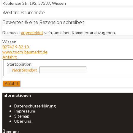
Koblenzer Str. 192, 57537, Wissen
Weitere Baumärkte
Bewerten & eine Rezension schreiben
Du musst
angemeldet
sein, um einen Kommentar abzugeben.
Wissen
02742 9 32 10
www.toom-baumarkt.de
Anfahrt
Startposition
Informationen
Datenschutzerklärung
Impressum
Sitemap
Über uns
Über uns