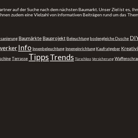
artner auf der Suche nach dem nächsten Baumarkt. Unser Ziel ist es, 
 Ihnen zudem eine Vielzahl von informativen Beiträgen rund um das The
DI
Baumärkte
Bauprojekt
sanierung
Beleuchtung
bodengleiche Dusche
Info
erker
Kreativi
Innenbeleuchtung
Inneneinrichtung
Kaufratgeber
Tipps
Trends
schine
Terrasse
Waffenschra
Türschloss
Versicherung