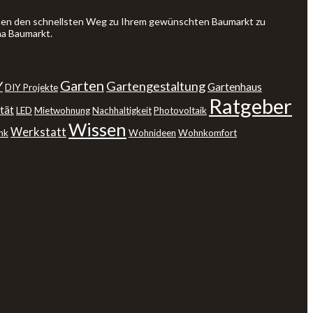
Ihnen den schnellsten Weg zu Ihrem gewünschten Baumarkt zu
ma Baumarkt.
Garten
Y
Gartengestaltung
Gartenhaus
DIY Projekte
Ratgeber
tät
LED
Mietwohnung
Nachhaltigkeit
Photovoltaik
Wissen
Werkstatt
nk
Wohnideen
Wohnkomfort