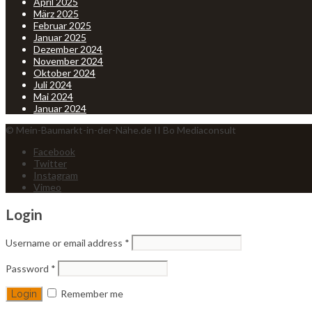
April 2025
März 2025
Februar 2025
Januar 2025
Dezember 2024
November 2024
Oktober 2024
Juli 2024
Mai 2024
Januar 2024
© Mein-Baumarkt-in-der-Nähe.de II Bo Mediaconsult
Facebook
Twitter
Instagram
Vimeo
Login
Username or email address
*
Password
*
Remember me