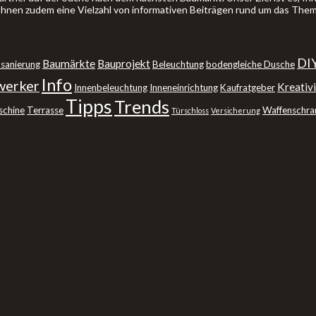
 Ihnen zudem eine Vielzahl von informativen Beiträgen rund um das The
DI
Baumärkte
Bauprojekt
sanierung
Beleuchtung
bodengleiche Dusche
Info
erker
Kreativi
Innenbeleuchtung
Inneneinrichtung
Kaufratgeber
Tipps
Trends
schine
Terrasse
Waffenschra
Türschloss
Versicherung