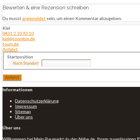
Bewerten & eine Rezension schreiben
Du musst
angemeldet
sein, um einen Kommentar abzugeben.
Kiel
0431 2 10 93 10
kiel@toombm.de
toom.de
Anfahrt
Startposition
Informationen
Datenschutzerklärung
Impressum
Sitemap
Über uns
Über uns
Willkommen bei Mein-Baumarkt-in-der-Nähe.de, Ihrem zuverlässigen P