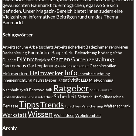
gewünschten Baumarkt zu ermöglichen, egal wo Sie sich
befinden. Unser Magazin-Bereich bietet Ihnen zudem eine
Vielzahl von informativen Beiträgen rund um das Thema
Baumarkt.
Schlagwörter
Arbeitsschuhe
Arbeitsschutz
Arbeitssicherheit
Badezimmer renovieren
Baumärkte
Bauprojekt
Badsanierung
Beleuchtung
bodengleiche
Garten
DIY
Gartengestaltung
Dusche
DIY Projekte
Gartenhaus
Gartenplanung
Geschirrspüler
Gebäudesicherheit
Info
Heimwerker
Heimwerken
Innenbeleuchtung
Kreativität
Inneneinrichtung
Kaufratgeber
LED
Mietwohnung
Ratgeber
Nachhaltigkeit
Photovoltaik
Schließsystem
Sicherheit
Sichtschutz
Spülmaschine
Schließzylinder
Schlüsselverlust
Tipps
Trends
Terrasse
Waffenschrank
Türschloss
Versicherung
Wissen
Werkstatt
Wohnideen
Wohnkomfort
Archiv