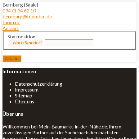
Bernburg (Saale)
03471 34 62 10
bernburg@toombm.de
toom.de
Anfahrt
Startposition
Informationen
Datenschutzerklärung
Impressum
Sitemap
Über uns
Über uns
Willkommen bei Mein-Baumarkt-in-der-Nähe.de, Ihrem
zuverlässigen Partner auf der Suche nach dem nächsten
Baumarkt. Unser Ziel ist es, Ihnen den schnellsten Weg zu Ihrem