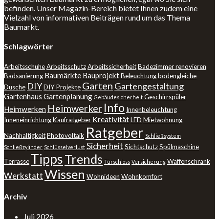
befinden. Unser Magazin-Bereich bietet Ihnen zudem eine
Vielzahl von informativen Beiträgen rund um das Thema
Baumarkt.
Schlagwörter
Arbeitsschuhe
Arbeitsschutz
Arbeitssicherheit
Badezimmer renovieren
Baumärkte
Bauprojekt
Badsanierung
Beleuchtung
bodengleiche
Garten
DIY
Gartengestaltung
Dusche
DIY Projekte
Gartenhaus
Gartenplanung
Geschirrspüler
Gebäudesicherheit
Info
Heimwerker
Heimwerken
Innenbeleuchtung
Kreativität
Inneneinrichtung
Kaufratgeber
LED
Mietwohnung
Ratgeber
Nachhaltigkeit
Photovoltaik
Schließsystem
Sicherheit
Sichtschutz
Spülmaschine
Schließzylinder
Schlüsselverlust
Tipps
Trends
Terrasse
Waffenschrank
Türschloss
Versicherung
Wissen
Werkstatt
Wohnideen
Wohnkomfort
Archiv
Juli 2026