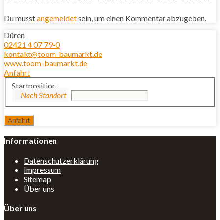
Du musst
angemeldet
sein, um einen Kommentar abzugeben.
Düren
02421 4 07 79-0
kontakt@toom-baumarkt.de
www.toom-baumarkt.de
Anfahrt
Startposition
Informationen
Datenschutzerklärung
Impressum
Sitemap
Über uns
Über uns