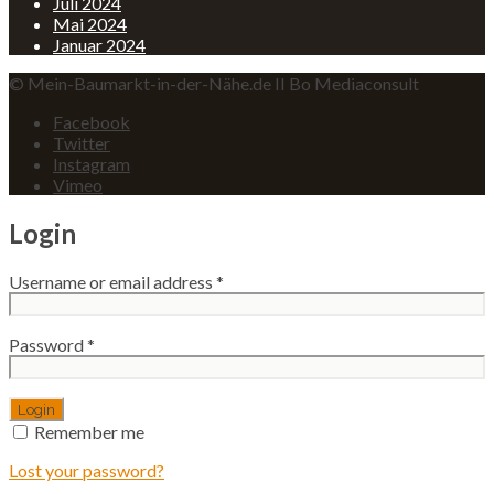
Juli 2024
Mai 2024
Januar 2024
© Mein-Baumarkt-in-der-Nähe.de II Bo Mediaconsult
Facebook
Twitter
Instagram
Vimeo
Login
Username or email address
*
Password
*
Remember me
Lost your password?