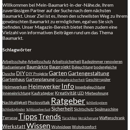
Willkommen bei Mein-Baumarkt-in-der-Nähe.de, Ihrem
zuverlässigen Partner auf der Suche nach dem nächsten
Baumarkt. Unser Ziel ist es, Ihnen den schnellsten Weg zu Ihrem
gewünschten Baumarkt zu ermöglichen, egal wo Sie sich
befinden. Unser Magazin-Bereich bietet Ihnen zudem eine
Vielzahl von informativen Beiträgen rund um das Thema
Baumarkt.
Schlagwörter
Arbeitsschuhe
Arbeitsschutz
Arbeitssicherheit
Badezimmer renovieren
Baumärkte
Bauprojekt
Badsanierung
Beleuchtung
bodengleiche
Garten
DIY
Gartengestaltung
Dusche
DIY Projekte
Gartenhaus
Gartenplanung
Geschirrspüler
Gebäudesicherheit
Info
Heimwerker
Heimwerken
Innenbeleuchtung
Kreativität
Inneneinrichtung
Kaufratgeber
LED
Mietwohnung
Ratgeber
Nachhaltigkeit
Photovoltaik
Schließsystem
Sicherheit
Sichtschutz
Spülmaschine
Schließzylinder
Schlüsselverlust
Tipps
Trends
Terrasse
Waffenschrank
Türschloss
Versicherung
Wissen
Werkstatt
Wohnideen
Wohnkomfort