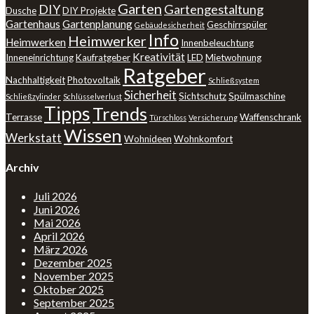
Garten
DIY
Gartengestaltung
Dusche
DIY Projekte
Gartenhaus
Gartenplanung
Geschirrspüler
Gebäudesicherheit
Info
Heimwerker
Heimwerken
Innenbeleuchtung
Kreativität
Inneneinrichtung
Kaufratgeber
LED
Mietwohnung
Ratgeber
Nachhaltigkeit
Photovoltaik
Schließsystem
Sicherheit
Sichtschutz
Spülmaschine
Schließzylinder
Schlüsselverlust
Tipps
Trends
Terrasse
Waffenschrank
Türschloss
Versicherung
Wissen
Werkstatt
Wohnideen
Wohnkomfort
Archiv
Juli 2026
Juni 2026
Mai 2026
April 2026
März 2026
Dezember 2025
November 2025
Oktober 2025
September 2025