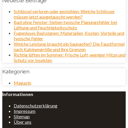
Neueste Beiträge
Schlüssel verloren oder gestohlen: Welche Schlösser
müssen jetzt ausgetauscht werden?
Bad ohne Fenster: Sieben typische Planungsfehler bei
Lüftung und Feuchtigkeitsschutz
Fugenloses Bad planen: Materialien, Kosten, Vorteile und
typische Fehler
Welche Leistung braucht ein Saunaofen? Die Faustformel
nach Kabinengröße und ihre Grenzen
Richtig lüften im Sommer: Frische Luft, weniger Hitze und
Schutz vor Insekten
Kategorien
Magazin
Informationen
Datenschutzerklärung
Impressum
Sitemap
Über uns