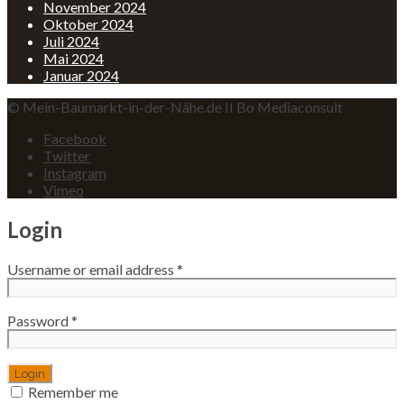
November 2024
Oktober 2024
Juli 2024
Mai 2024
Januar 2024
© Mein-Baumarkt-in-der-Nähe.de II Bo Mediaconsult
Facebook
Twitter
Instagram
Vimeo
Login
Username or email address
*
Password
*
Remember me