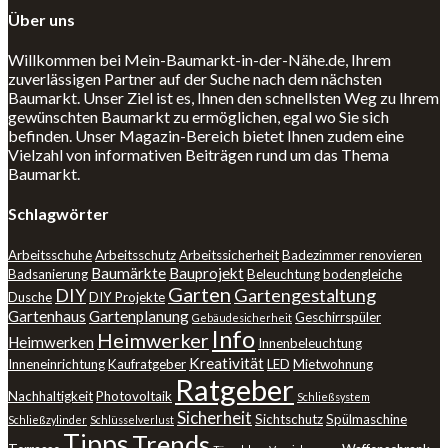
Über uns
Willkommen bei Mein-Baumarkt-in-der-Nähe.de, Ihrem
zuverlässigen Partner auf der Suche nach dem nächsten
Baumarkt. Unser Ziel ist es, Ihnen den schnellsten Weg zu Ihrem
gewünschten Baumarkt zu ermöglichen, egal wo Sie sich
befinden. Unser Magazin-Bereich bietet Ihnen zudem eine
Vielzahl von informativen Beiträgen rund um das Thema
Baumarkt.
Schlagwörter
Arbeitsschuhe
Arbeitsschutz
Arbeitssicherheit
Badezimmer renovieren
Baumärkte
Bauprojekt
Badsanierung
Beleuchtung
bodengleiche
Garten
DIY
Gartengestaltung
Dusche
DIY Projekte
Gartenhaus
Gartenplanung
Geschirrspüler
Gebäudesicherheit
Info
Heimwerker
Heimwerken
Innenbeleuchtung
Kreativität
Inneneinrichtung
Kaufratgeber
LED
Mietwohnung
Ratgeber
Nachhaltigkeit
Photovoltaik
Schließsystem
Sicherheit
Sichtschutz
Spülmaschine
Schließzylinder
Schlüsselverlust
Tipps
Trends