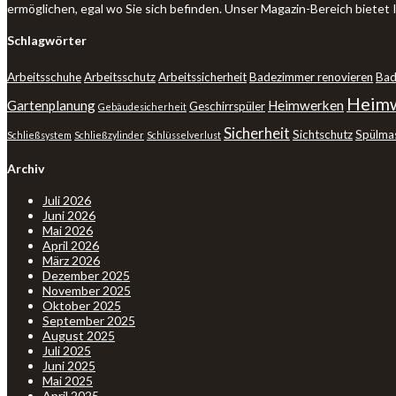
ermöglichen, egal wo Sie sich befinden. Unser Magazin-Bereich bietet
Schlagwörter
Arbeitsschuhe
Arbeitsschutz
Arbeitssicherheit
Badezimmer renovieren
Bad
Heimw
Gartenplanung
Heimwerken
Geschirrspüler
Gebäudesicherheit
Sicherheit
Sichtschutz
Spülma
Schließsystem
Schließzylinder
Schlüsselverlust
Archiv
Juli 2026
Juni 2026
Mai 2026
April 2026
März 2026
Dezember 2025
November 2025
Oktober 2025
September 2025
August 2025
Juli 2025
Juni 2025
Mai 2025
April 2025