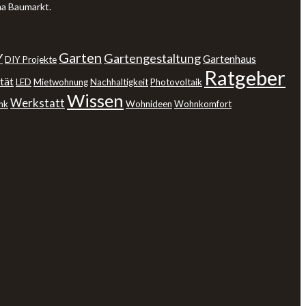
ma Baumarkt.
Garten
Y
Gartengestaltung
Gartenhaus
DIY Projekte
Ratgeber
tät
LED
Mietwohnung
Nachhaltigkeit
Photovoltaik
Wissen
Werkstatt
nk
Wohnideen
Wohnkomfort