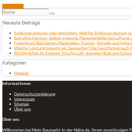
Mehr lesen
Suchen
nach:
Neueste Beiträge
Schlüssel verloren oder gestohlen: Welche Schlösser müssen j
Bad ohne Fenster: Sieben typische Planungsfehler bei Lüftung 
Fugenloses Bad planen: Materialien, Kosten, Vorteile und typisc
Welche Leistung braucht ein Saunaofen? Die Faustformel nach
Richtig lüften im Sommer: Frische Luft, weniger Hitze und Schut
Kategorien
Magazin
Informationen
Datenschutzerklärung
Impressum
Sitemap
Über uns
Über uns
Willkommen bei Mein-Baumarkt-in-der-Nähe.de, Ihrem zuverlässigen P