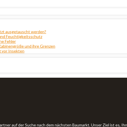
etzt ausgetauscht werden?
und Feuchtigkeitsschutz
he Fehler
 Kabinengröße und ihre Grenzen
z vor Insekten
artner auf der Suche nach dem nächsten Baumarkt. Unser Ziel ist es, 