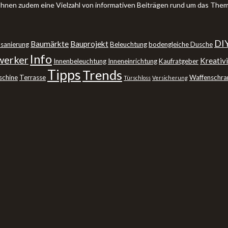
 Ihnen zudem eine Vielzahl von informativen Beiträgen rund um das The
DI
Baumärkte
Bauprojekt
sanierung
Beleuchtung
bodengleiche Dusche
Info
erker
Kreativi
Innenbeleuchtung
Inneneinrichtung
Kaufratgeber
Tipps
Trends
schine
Terrasse
Waffenschra
Türschloss
Versicherung