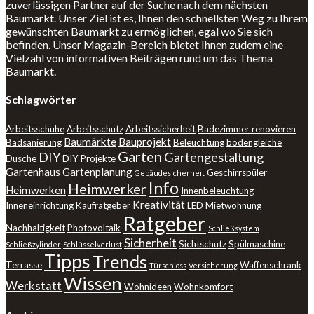
zuverlässigen Partner auf der Suche nach dem nächsten
Baumarkt. Unser Ziel ist es, Ihnen den schnellsten Weg zu Ihrem
gewünschten Baumarkt zu ermöglichen, egal wo Sie sich
befinden. Unser Magazin-Bereich bietet Ihnen zudem eine
Vielzahl von informativen Beiträgen rund um das Thema
Baumarkt.
Schlagwörter
Arbeitsschuhe
Arbeitsschutz
Arbeitssicherheit
Badezimmer renovieren
Baumärkte
Bauprojekt
Badsanierung
Beleuchtung
bodengleiche
Garten
DIY
Gartengestaltung
Dusche
DIY Projekte
Gartenhaus
Gartenplanung
Geschirrspüler
Gebäudesicherheit
Info
Heimwerker
Heimwerken
Innenbeleuchtung
Kreativität
Inneneinrichtung
Kaufratgeber
LED
Mietwohnung
Ratgeber
Nachhaltigkeit
Photovoltaik
Schließsystem
Sicherheit
Sichtschutz
Spülmaschine
Schließzylinder
Schlüsselverlust
Tipps
Trends
Terrasse
Waffenschrank
Türschloss
Versicherung
Wissen
Werkstatt
Wohnideen
Wohnkomfort