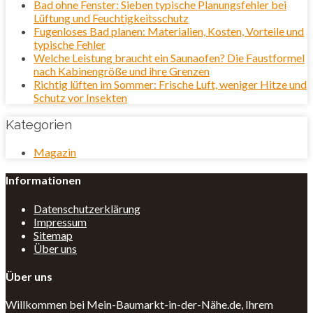
Bad ohne Fenster: Sieben typische Planungsfehler bei
Lüftung und Feuchtigkeitsschutz
Fugenloses Bad planen: Materialien, Kosten, Vorteile und
typische Fehler
Welche Leistung braucht ein Saunaofen? Die Faustformel
nach Kabinengröße und ihre Grenzen
Richtig lüften im Sommer: Frische Luft, weniger Hitze und
Schutz vor Insekten
Kategorien
Magazin
Informationen
Datenschutzerklärung
Impressum
Sitemap
Über uns
Über uns
Willkommen bei Mein-Baumarkt-in-der-Nähe.de, Ihrem