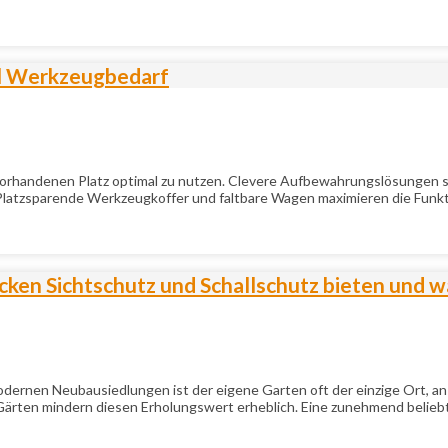
el Werkzeugbedarf
orhandenen Platz optimal zu nutzen. Clevere Aufbewahrungslösungen sind
latzsparende Werkzeugkoffer und faltbare Wagen maximieren die Funkt
ken Sichtschutz und Schallschutz bieten und wa
odernen Neubausiedlungen ist der eigene Garten oft der einzige Ort,
rten mindern diesen Erholungswert erheblich. Eine zunehmend beliebte