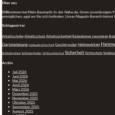
Über uns
Willkommen bei Mein-Baumarkt-in-der-Nähe.de, Ihrem zuverlässigen P
ermöglichen, egal wo Sie sich befinden. Unser Magazin-Bereich bietet
Schlagwörter
Arbeitsschuhe
Arbeitsschutz
Arbeitssicherheit
Badezimmer renovieren
Bad
Heimw
Gartenplanung
Heimwerken
Geschirrspüler
Gebäudesicherheit
Sicherheit
Sichtschutz
Spülma
Schließsystem
Schließzylinder
Schlüsselverlust
Archiv
Juli 2026
Juni 2026
Mai 2026
April 2026
März 2026
Dezember 2025
November 2025
Oktober 2025
September 2025
August 2025