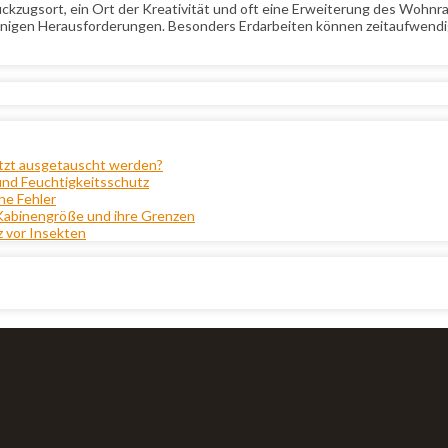
n Rückzugsort, ein Ort der Kreativität und oft eine Erweiterung des Wo
 einigen Herausforderungen. Besonders Erdarbeiten können zeitaufwend
etzt ausgetauscht werden?
und Feuchtigkeitsschutz
he Fehler
 Kabinengröße und ihre Grenzen
z vor Insekten