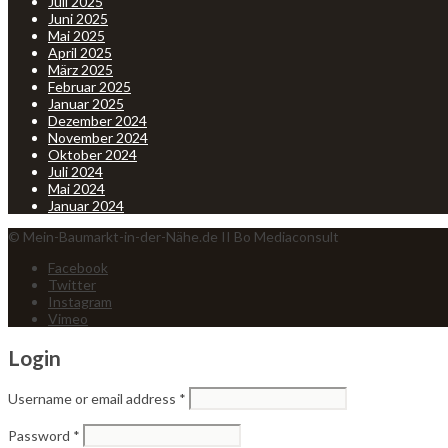
Juli 2025
Juni 2025
Mai 2025
April 2025
März 2025
Februar 2025
Januar 2025
Dezember 2024
November 2024
Oktober 2024
Juli 2024
Mai 2024
Januar 2024
© Mein-Baumarkt-in-der-Nähe.de II Bo Mediaconsult
Facebook
Twitter
Instagram
Vimeo
Login
Username or email address
*
Password
*