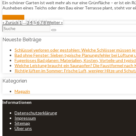
Ein schöner Garten ist weit mehr als nur eine Grünfläche – er ist ei
Ausheben eines Teichs oder den Bau einer Terrasse plant, steht vor
Mehr lesen
« Zurück
1
…
3
4
5
6
7
8
Weiter »
Suchen
nach:
Neueste Beiträge
Schlüssel verloren oder gestohlen: Welche Schlösser müssen j
Bad ohne Fenster: Sieben typische Planungsfehler bei Lüftung 
Fugenloses Bad planen: Materialien, Kosten, Vorteile und typisc
Welche Leistung braucht ein Saunaofen? Die Faustformel nach
Richtig lüften im Sommer: Frische Luft, weniger Hitze und Schut
Kategorien
Magazin
Informationen
Datenschutzerklärung
Impressum
Sitemap
Über uns