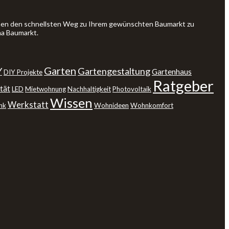
Ihnen den schnellsten Weg zu Ihrem gewünschten Baumarkt zu
ma Baumarkt.
Garten
Y
Gartengestaltung
Gartenhaus
DIY Projekte
Ratgeber
tät
LED
Mietwohnung
Nachhaltigkeit
Photovoltaik
Wissen
Werkstatt
nk
Wohnideen
Wohnkomfort