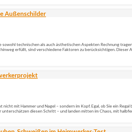
ige Außenschilder
e sowohl technischen als auch ästhetischen Aspekten Rechnung tragen m
e hinweg erfüllt, sind verschiedene Faktoren zu berücksichtigen. Dieser
mwerkerprojekt
t nicht mit Hammer und Nagel – sondern im Kopf. Egal, ob Sie ein Rega
 unterschätzen diesen Schritt – und landen mitten im Chaos, mit halbf
rauben, Schweißen im Heimwerker-Test