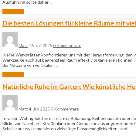
Ausführung sollte daher…
Mehr lesen
Die besten Lösungen für kleine Räume mit vi
Matt
16. Juli 2025
0 Kommentare
Kleine Werkstätten konfrontieren uns mit der Herausforderung, den v
Werkzeuge auch auf begrenztem Raum effektiv organisieren können. P
der Nutzung von vertikalem…
Mehr lesen
Natürliche Ruhe im Garten: Wie künstliche Hec
Matt
4. Juli 2025
0 Kommentare
In vielen Wohngebieten mit dichter Bebauung, Reihenhäusern oder m
Blicke von Nachbarn, Straßenlärm oder Geräusche aus angrenzenden Gä
Schallschutzsysteme bieten vielseitige Einsatzmöglichkeiten, sind…