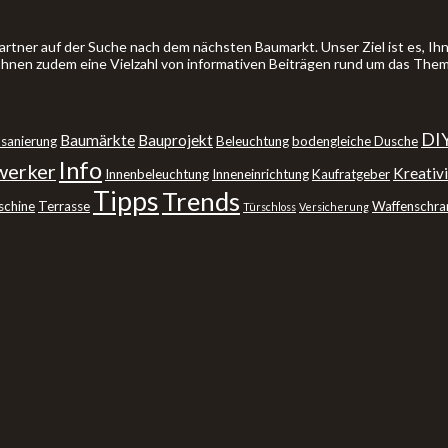
artner auf der Suche nach dem nächsten Baumarkt. Unser Ziel ist es, 
 Ihnen zudem eine Vielzahl von informativen Beiträgen rund um das The
DI
Baumärkte
Bauprojekt
sanierung
Beleuchtung
bodengleiche Dusche
Info
erker
Kreativi
Innenbeleuchtung
Inneneinrichtung
Kaufratgeber
Tipps
Trends
schine
Terrasse
Waffenschra
Türschloss
Versicherung