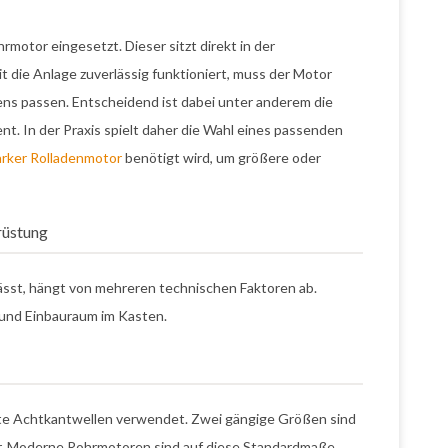
hrmotor eingesetzt. Dieser sitzt direkt in der
mit die Anlage zuverlässig funktioniert, muss der Motor
ns passen. Entscheidend ist dabei unter anderem die
t. In der Praxis spielt daher die Wahl eines passenden
arker Rolladenmotor
benötigt wird, um größere oder
rüstung
lässt, hängt von mehreren technischen Faktoren ab.
 und Einbauraum im Kasten.
te Achtkantwellen verwendet. Zwei gängige Größen sind
r. Moderne Rohrmotoren sind auf diese Standardmaße