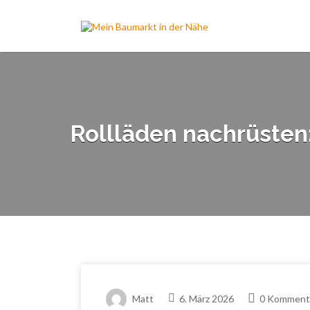
Suchen
nach:
Rollläden nachrüsten:
Matt
6. März 2026
0 Komment