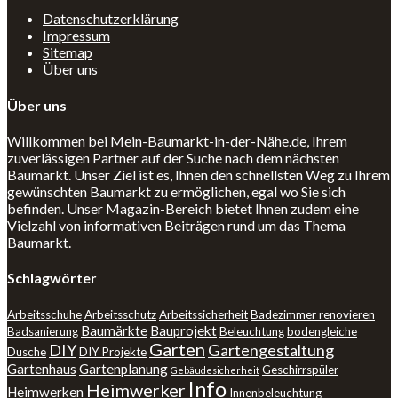
Datenschutzerklärung
Impressum
Sitemap
Über uns
Über uns
Willkommen bei Mein-Baumarkt-in-der-Nähe.de, Ihrem
zuverlässigen Partner auf der Suche nach dem nächsten
Baumarkt. Unser Ziel ist es, Ihnen den schnellsten Weg zu Ihrem
gewünschten Baumarkt zu ermöglichen, egal wo Sie sich
befinden. Unser Magazin-Bereich bietet Ihnen zudem eine
Vielzahl von informativen Beiträgen rund um das Thema
Baumarkt.
Schlagwörter
Arbeitsschuhe
Arbeitsschutz
Arbeitssicherheit
Badezimmer renovieren
Baumärkte
Bauprojekt
Badsanierung
Beleuchtung
bodengleiche
Garten
DIY
Gartengestaltung
Dusche
DIY Projekte
Gartenhaus
Gartenplanung
Geschirrspüler
Gebäudesicherheit
Info
Heimwerker
Heimwerken
Innenbeleuchtung