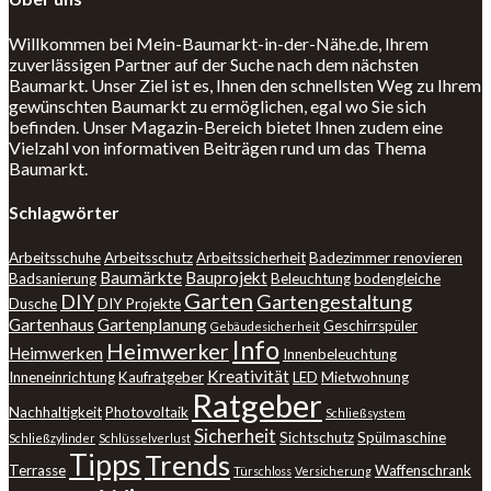
Willkommen bei Mein-Baumarkt-in-der-Nähe.de, Ihrem
zuverlässigen Partner auf der Suche nach dem nächsten
Baumarkt. Unser Ziel ist es, Ihnen den schnellsten Weg zu Ihrem
gewünschten Baumarkt zu ermöglichen, egal wo Sie sich
befinden. Unser Magazin-Bereich bietet Ihnen zudem eine
Vielzahl von informativen Beiträgen rund um das Thema
Baumarkt.
Schlagwörter
Arbeitsschuhe
Arbeitsschutz
Arbeitssicherheit
Badezimmer renovieren
Baumärkte
Bauprojekt
Badsanierung
Beleuchtung
bodengleiche
Garten
DIY
Gartengestaltung
Dusche
DIY Projekte
Gartenhaus
Gartenplanung
Geschirrspüler
Gebäudesicherheit
Info
Heimwerker
Heimwerken
Innenbeleuchtung
Kreativität
Inneneinrichtung
Kaufratgeber
LED
Mietwohnung
Ratgeber
Nachhaltigkeit
Photovoltaik
Schließsystem
Sicherheit
Sichtschutz
Spülmaschine
Schließzylinder
Schlüsselverlust
Tipps
Trends
Terrasse
Waffenschrank
Türschloss
Versicherung