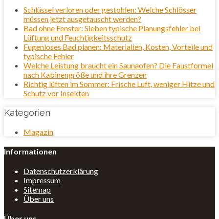
Schlüssel verloren oder gestohlen: Welche Schlösser
müssen jetzt ausgetauscht werden?
Bad ohne Fenster: Sieben typische Planungsfehler bei
Lüftung und Feuchtigkeitsschutz
Fugenloses Bad planen: Materialien, Kosten, Vorteile und
typische Fehler
Welche Leistung braucht ein Saunaofen? Die Faustformel
nach Kabinengröße und ihre Grenzen
Richtig lüften im Sommer: Frische Luft, weniger Hitze und
Schutz vor Insekten
Kategorien
Magazin
Informationen
Datenschutzerklärung
Impressum
Sitemap
Über uns
Über uns