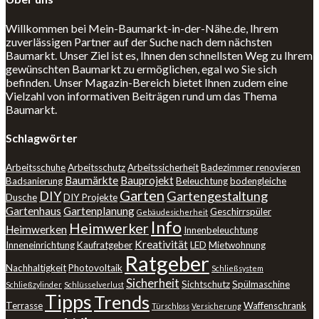
Willkommen bei Mein-Baumarkt-in-der-Nähe.de, Ihrem
zuverlässigen Partner auf der Suche nach dem nächsten
Baumarkt. Unser Ziel ist es, Ihnen den schnellsten Weg zu Ihrem
gewünschten Baumarkt zu ermöglichen, egal wo Sie sich
befinden. Unser Magazin-Bereich bietet Ihnen zudem eine
Vielzahl von informativen Beiträgen rund um das Thema
Baumarkt.
Schlagwörter
Arbeitsschuhe
Arbeitsschutz
Arbeitssicherheit
Badezimmer renovieren
Baumärkte
Bauprojekt
Badsanierung
Beleuchtung
bodengleiche
Garten
DIY
Gartengestaltung
Dusche
DIY Projekte
Gartenhaus
Gartenplanung
Geschirrspüler
Gebäudesicherheit
Info
Heimwerker
Heimwerken
Innenbeleuchtung
Kreativität
Inneneinrichtung
Kaufratgeber
LED
Mietwohnung
Ratgeber
Nachhaltigkeit
Photovoltaik
Schließsystem
Sicherheit
Sichtschutz
Spülmaschine
Schließzylinder
Schlüsselverlust
Tipps
Trends
Terrasse
Waffenschrank
Türschloss
Versicherung