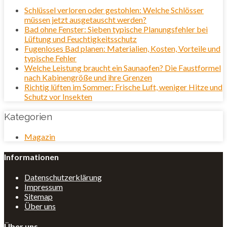
Schlüssel verloren oder gestohlen: Welche Schlösser
müssen jetzt ausgetauscht werden?
Bad ohne Fenster: Sieben typische Planungsfehler bei
Lüftung und Feuchtigkeitsschutz
Fugenloses Bad planen: Materialien, Kosten, Vorteile und
typische Fehler
Welche Leistung braucht ein Saunaofen? Die Faustformel
nach Kabinengröße und ihre Grenzen
Richtig lüften im Sommer: Frische Luft, weniger Hitze und
Schutz vor Insekten
Kategorien
Magazin
Informationen
Datenschutzerklärung
Impressum
Sitemap
Über uns
Über uns