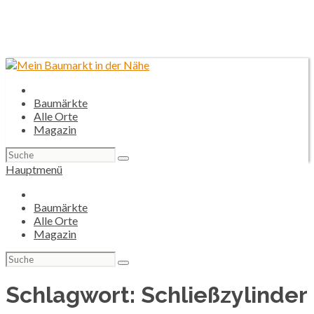
Baumärkte
Alle Orte
Magazin
Suchen
nach:
Hauptmenü
Baumärkte
Alle Orte
Magazin
Suchen
nach:
Schlagwort:
Schließzylinder