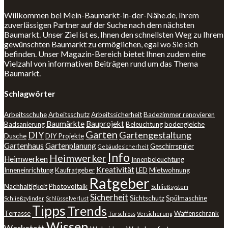
Willkommen bei Mein-Baumarkt-in-der-Nähe.de, Ihrem
zuverlässigen Partner auf der Suche nach dem nächsten
Baumarkt. Unser Ziel ist es, Ihnen den schnellsten Weg zu Ihrem
gewünschten Baumarkt zu ermöglichen, egal wo Sie sich
befinden. Unser Magazin-Bereich bietet Ihnen zudem eine
Vielzahl von informativen Beiträgen rund um das Thema
Baumarkt.
Schlagwörter
Arbeitsschuhe
Arbeitsschutz
Arbeitssicherheit
Badezimmer renovieren
Baumärkte
Bauprojekt
Badsanierung
Beleuchtung
bodengleiche
Garten
DIY
Gartengestaltung
Dusche
DIY Projekte
Gartenhaus
Gartenplanung
Geschirrspüler
Gebäudesicherheit
Info
Heimwerker
Heimwerken
Innenbeleuchtung
Kreativität
Inneneinrichtung
Kaufratgeber
LED
Mietwohnung
Ratgeber
Nachhaltigkeit
Photovoltaik
Schließsystem
Sicherheit
Sichtschutz
Spülmaschine
Schließzylinder
Schlüsselverlust
Tipps
Trends
Terrasse
Waffenschrank
Türschloss
Versicherung
Wissen