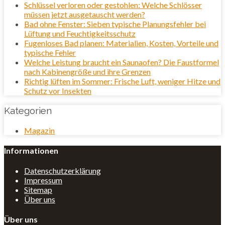
Schlüssel verloren oder gestohlen: Welche Schlösser
müssen jetzt ausgetauscht werden?
Bad ohne Fenster: Sieben typische Planungsfehler bei
Lüftung und Feuchtigkeitsschutz
Fugenloses Bad planen: Materialien, Kosten, Vorteile und
typische Fehler
Welche Leistung braucht ein Saunaofen? Die Faustformel
nach Kabinengröße und ihre Grenzen
Richtig lüften im Sommer: Frische Luft, weniger Hitze und
Schutz vor Insekten
Kategorien
Magazin
Informationen
Datenschutzerklärung
Impressum
Sitemap
Über uns
Über uns