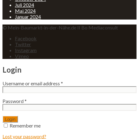
Juli 2024
Mai 2024
Januar 2024
© Mein-Baumarkt-in-der-Nähe.de II Bo Mediaconsult
Facebook
Twitter
Instagram
Vimeo
Login
Username or email address
*
Password
*
Remember me
Lost your password?