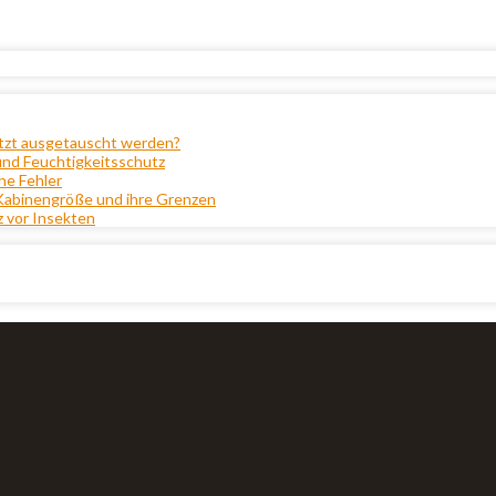
etzt ausgetauscht werden?
und Feuchtigkeitsschutz
he Fehler
 Kabinengröße und ihre Grenzen
z vor Insekten