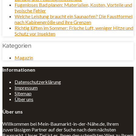
Fugenloses Bad planen: Materialien, Kosten, Vorteile und
typische Fehler
Welche Leistung braucht ein Saunaofen? Die Faustformel
nach Kabinengröße und ihre Grenzen
Richtig lüften im Sommer: Frische Luft, weniger Hitze und
Schutz vor Insekten
Kategorien
Magazin
Informationen
Datenschutzerklärung
Impressum
Sitemap
Über uns
Über uns
Willkommen bei Mein-Baumarkt-in-der-Nähe.de, Ihrem
zuverlässigen Partner auf der Suche nach dem nächsten
Baumarkt. Unser Ziel ist es, Ihnen den schnellsten Weg zu Ihrem