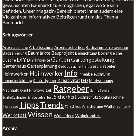
gewünschten Baumarkt zu ermöglichen, egal wo Sie sich
befinden. Unser Magazin-Bereich bietet Ihnen zudem eine
Vielzahl von informativen Beiträgen rund um das Thema
Baumarkt.
Schlagwörter
Arbeitsschuhe
Arbeitsschutz
Arbeitssicherheit
Badezimmer renovieren
Baumärkte
Bauprojekt
Badsanierung
Beleuchtung
bodengleiche
Garten
DIY
Gartengestaltung
Dusche
DIY Projekte
Gartenhaus
Gartenplanung
Geschirrspüler
Gebäudesicherheit
Info
Heimwerker
Heimwerken
Innenbeleuchtung
Kreativität
Inneneinrichtung
Kaufratgeber
LED
Mietwohnung
Ratgeber
Nachhaltigkeit
Photovoltaik
Schließsystem
Sicherheit
Sichtschutz
Spülmaschine
Schließzylinder
Schlüsselverlust
Tipps
Trends
Terrasse
Waffenschrank
Türschloss
Versicherung
Wissen
Werkstatt
Wohnideen
Wohnkomfort
Archiv