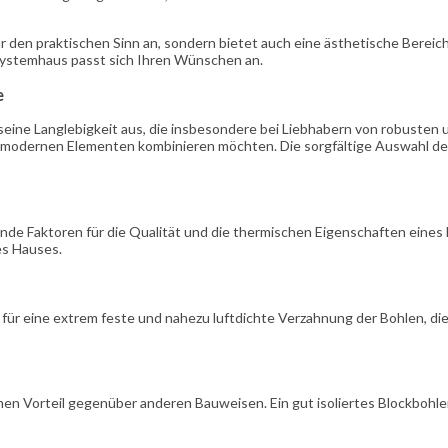
den praktischen Sinn an, sondern bietet auch eine ästhetische Bereich
Systemhaus passt sich Ihren Wünschen an.
e
ine Langlebigkeit aus, die insbesondere bei Liebhabern von robusten und
mit modernen Elementen kombinieren möchten. Die sorgfältige Auswahl de
ende Faktoren für die Qualität und die thermischen Eigenschaften eines
es Hauses.
für eine extrem feste und nahezu luftdichte Verzahnung der Bohlen, die
chen Vorteil gegenüber anderen Bauweisen. Ein gut isoliertes Blockbohl