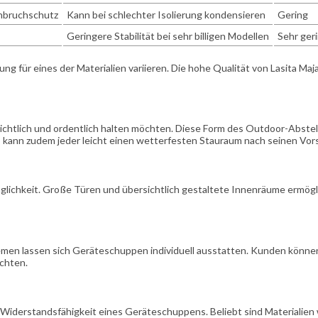
inbruchschutz
Kann bei schlechter Isolierung kondensieren
Gering
Geringere Stabilität bei sehr billigen Modellen
Sehr ger
ng für eines der Materialien variieren. Die hohe Qualität von Lasita M
rsichtlich und ordentlich halten möchten. Diese Form des Outdoor-Abstel
 kann zudem jeder leicht einen wetterfesten Stauraum nach seinen Vors
glichkeit. Große Türen und übersichtlich gestaltete Innenräume ermög
n lassen sich Geräteschuppen individuell ausstatten. Kunden können w
chten.
d Widerstandsfähigkeit eines Geräteschuppens. Beliebt sind Materialien 