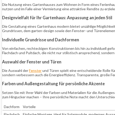
Die Nutzung eines Gartenhauses zum Wohnen in Form eines Ferienhauses
nutzen und im Falle einer Vermietung eine attraktive Rendite zu erziele
Designvielfalt für Ihr Gartenhaus: Anpassung an jeden Stil
Die Gestaltung eines Gartenhaus modern bietet unzählige Möglichkeite
Grundrissen, dem garten-design sowie den Fenster- und Türenelemente
Individuelle Grundrisse und Dachformen
Von einfachen, rechteckigen Konstruktionen bis hin zu individuell ge
Flachdach und Pultdach, die nicht nur stilistisch ansprechend, sondern
Auswahl der Fenster und Türen
Die Auswahl der
Fenster
und Türen spielt eine entscheidende Rolle fü
sondern verbessern auch die Energieeffizienz. Transparente, große Fe
Farben und Außengestaltung für persönliche Akzente
Setzen Sie mit Ihrer Wahl der Farben und Materialien für die Außenge
zum Hingucker machen – Ihre persönliche Note macht den Unterschie
Dachform
Vorteile
Flachdach
Einfache Montage, ideal für Solarmodule, modernes Aus