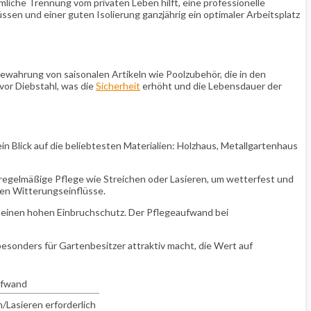
iche Trennung vom privaten Leben hilft, eine professionelle
sen und einer guten Isolierung ganzjährig ein optimaler Arbeitsplatz
ewahrung von saisonalen Artikeln wie Poolzubehör, die in den
or Diebstahl, was die
Sicherheit
erhöht und die Lebensdauer der
n Blick auf die beliebtesten Materialien: Holzhaus, Metallgartenhaus
e regelmäßige Pflege wie Streichen oder Lasieren, um wetterfest und
gen Witterungseinflüsse.
on einen hohen Einbruchschutz. Der Pflegeaufwand bei
esonders für Gartenbesitzer attraktiv macht, die Wert auf
ufwand
/Lasieren erforderlich