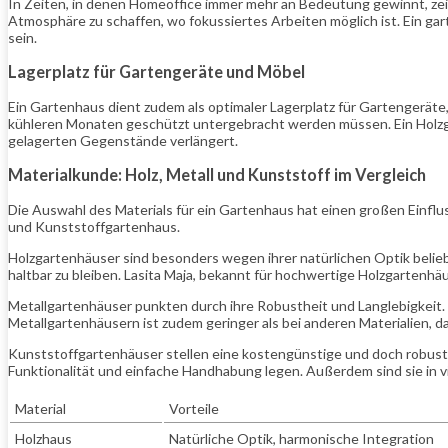
In Zeiten, in denen Homeoffice immer mehr an Bedeutung gewinnt, zei
Atmosphäre zu schaffen, wo fokussiertes Arbeiten möglich ist. Ein ga
sein.
Lagerplatz für Gartengeräte und Möbel
Ein Gartenhaus dient zudem als optimaler Lagerplatz für Gartengeräte
kühleren Monaten geschützt untergebracht werden müssen. Ein Holzga
gelagerten Gegenstände verlängert.
Materialkunde: Holz, Metall und Kunststoff im Vergleich
Die Auswahl des Materials für ein Gartenhaus hat einen großen Einflus
und Kunststoffgartenhaus.
Holzgartenhäuser sind besonders wegen ihrer natürlichen Optik belieb
haltbar zu bleiben. Lasita Maja, bekannt für hochwertige Holzgartenh
Metallgartenhäuser punkten durch ihre Robustheit und Langlebigkeit. 
Metallgartenhäusern ist zudem geringer als bei anderen Materialien, d
Kunststoffgartenhäuser stellen eine kostengünstige und doch robuste 
Funktionalität und einfache Handhabung legen. Außerdem sind sie in vie
Material
Vorteile
Holzhaus
Natürliche Optik, harmonische Integration