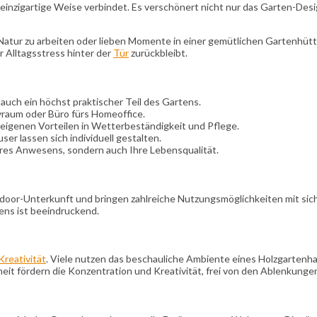
einzigartige Weise verbindet. Es verschönert nicht nur das Garten-Desig
r Natur zu arbeiten oder lieben Momente in einer gemütlichen Gartenhütt
r Alltagsstress hinter der
Tür
zurückbleibt.
 auch ein höchst praktischer Teil des Gartens.
yraum oder Büro fürs Homeoffice.
ls eigenen Vorteilen in Wetterbeständigkeit und Pflege.
r lassen sich individuell gestalten.
Ihres Anwesens, sondern auch Ihre Lebensqualität.
tdoor-Unterkunft und bringen zahlreiche Nutzungsmöglichkeiten mit sich
ens ist beeindruckend.
Kreativität
. Viele nutzen das beschauliche Ambiente eines Holzgartenha
eit fördern die Konzentration und Kreativität, frei von den Ablenkung