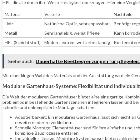
HPL, die alle durch ihre Wetterfestigkeit überzeugen. Hier eine Vergle
Material
Vorteile
Nachteile
Holz
Natürliche Optik, sehr anpassbar
Benötigt reg
Metall
Sehr langlebig, wenig Pflege
Kann korrodi
HPL (Schichtstoff)
Modern, extrem wetterbeständig
Kostenintensi
Siehe auch:
Dauerhafte Beetbegrenzungen für pflegelei
Mit einer klugen Wahl des Materials und der Ausstattung wird ein Ge
Modulare Gartenhaus-Systeme: Flexibilität und Individuali
Die Welt der modularen Gartenhäuser bietet eine einzigartige Kombina
problemlos in bestehende Gartenszenarien integrieren lassen und bei Be
schnelle und unkomplizierte Montage schätzen.
Adaptierbarkeit: Ein modulares Gartenhaus lässt sich leicht a
erweitern oder zu verkleinern.
Schnelle Montage: Elementhäuser sind für ihre einfache und 
komplexe Bauprozesse entfallen.
Individuelles Design: Modulare Systemhäuser bieten zahlreiche 