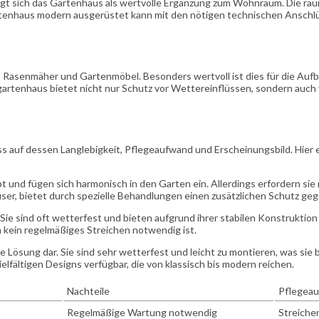
gt sich das Gartenhaus als wertvolle Ergänzung zum Wohnraum. Die räuml
rtenhaus modern ausgerüstet kann mit den nötigen technischen Anschlüs
, Rasenmäher und Gartenmöbel. Besonders wertvoll ist dies für die Aufb
rtenhaus bietet nicht nur Schutz vor Wettereinflüssen, sondern auch v
s auf dessen Langlebigkeit, Pflegeaufwand und Erscheinungsbild. Hier ei
t und fügen sich harmonisch in den Garten ein. Allerdings erfordern si
äuser, bietet durch spezielle Behandlungen einen zusätzlichen Schutz ge
Sie sind oft wetterfest und bieten aufgrund ihrer stabilen Konstrukti
a kein regelmäßiges Streichen notwendig ist.
Lösung dar. Sie sind sehr wetterfest und leicht zu montieren, was sie b
lfältigen Designs verfügbar, die von klassisch bis modern reichen.
Nachteile
Pflegea
Regelmäßige Wartung notwendig
Streichen