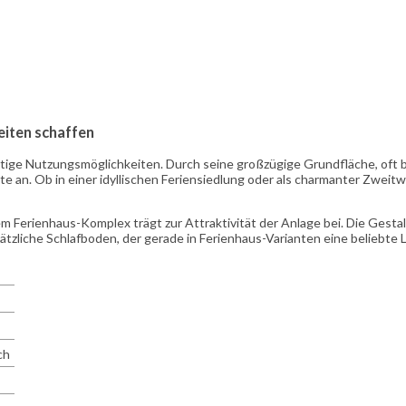
eiten schaffen
ltige Nutzungsmöglichkeiten. Durch seine großzügige Grundfläche, oft bis
alte an. Ob in einer idyllischen Feriensiedlung oder als charmanter Zwe
nem Ferienhaus-Komplex trägt zur Attraktivität der Anlage bei. Die Gest
ätzliche Schlafboden, der gerade in Ferienhaus-Varianten eine beliebte
ch