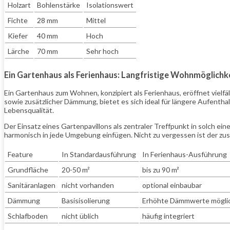
Holzart
Bohlenstärke
Isolationswert
Fichte
28 mm
Mittel
Kiefer
40 mm
Hoch
Lärche
70 mm
Sehr hoch
Ein Gartenhaus als Ferienhaus: Langfristige Wohnmöglichk
Ein Gartenhaus zum Wohnen, konzipiert als Ferienhaus, eröffnet vielfä
sowie zusätzlicher Dämmung, bietet es sich ideal für längere Aufenth
Lebensqualität.
Der Einsatz eines Gartenpavillons als zentraler Treffpunkt in solch ei
harmonisch in jede Umgebung einfügen. Nicht zu vergessen ist der zus
Feature
In Standardausführung
In Ferienhaus-Ausführung
Grundfläche
20-50 m²
bis zu 90 m²
Sanitäranlagen
nicht vorhanden
optional einbaubar
Dämmung
Basisisolierung
Erhöhte Dämmwerte mögli
Schlafboden
nicht üblich
häufig integriert