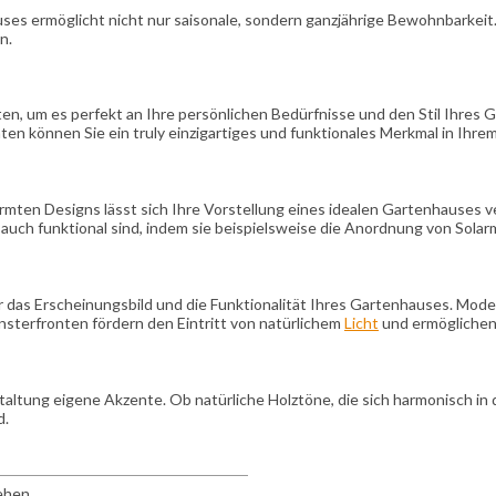
 ermöglicht nicht nur saisonale, sondern ganzjährige Bewohnbarkeit. D
n.
n, um es perfekt an Ihre persönlichen Bedürfnisse und den Stil Ihres G
n können Sie ein truly einzigartiges und funktionales Merkmal in Ihre
formten Designs lässt sich Ihre Vorstellung eines idealen Gartenhauses
 auch funktional sind, indem sie beispielsweise die Anordnung von Solar
r das Erscheinungsbild und die Funktionalität Ihres Gartenhauses. Mode
nsterfronten fördern den Eintritt von natürlichem
Licht
und ermöglichen 
staltung eigene Akzente. Ob natürliche Holztöne, die sich harmonisch i
d.
sehen