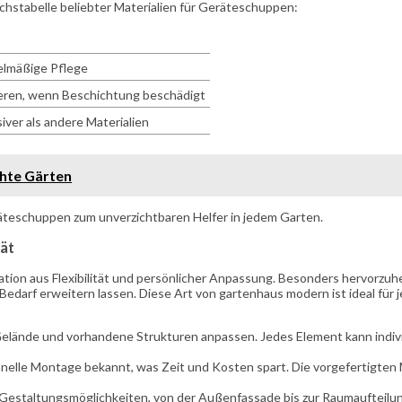
ichstabelle beliebter Materialien für Geräteschuppen:
elmäßige Pflege
eren, wenn Beschichtung beschädigt
ver als andere Materialien
chte Gärten
räteschuppen zum unverzichtbaren Helfer in jedem Garten.
tät
tion aus Flexibilität und persönlicher Anpassung. Besonders hervorzuh
darf erweitern lassen. Diese Art von gartenhaus modern ist ideal für je
n Gelände und vorhandene Strukturen anpassen. Jedes Element kann indi
schnelle Montage bekannt, was Zeit und Kosten spart. Die vorgeferti
Gestaltungsmöglichkeiten, von der Außenfassade bis zur Raumaufteilung.