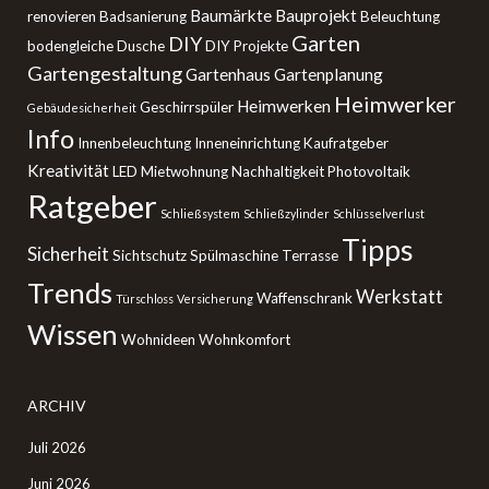
Baumärkte
Bauprojekt
renovieren
Badsanierung
Beleuchtung
Garten
DIY
bodengleiche Dusche
DIY Projekte
Gartengestaltung
Gartenhaus
Gartenplanung
Heimwerker
Heimwerken
Geschirrspüler
Gebäudesicherheit
Info
Innenbeleuchtung
Inneneinrichtung
Kaufratgeber
Kreativität
LED
Mietwohnung
Nachhaltigkeit
Photovoltaik
Ratgeber
Schließsystem
Schließzylinder
Schlüsselverlust
Tipps
Sicherheit
Sichtschutz
Spülmaschine
Terrasse
Trends
Werkstatt
Waffenschrank
Türschloss
Versicherung
Wissen
Wohnideen
Wohnkomfort
ARCHIV
Juli 2026
Juni 2026