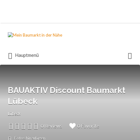
Suchen
nach:
Suchen
Hauptmenü
nach:
BAUAKTIV Discount Baumarkt
Lübeck
Lübeck
0 Reviews
0 Favorite
Fotos hinzufügen