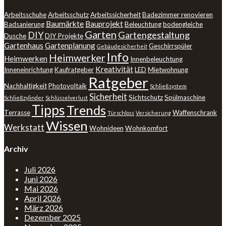
Arbeitsschuhe
Arbeitsschutz
Arbeitssicherheit
Badezimmer renovieren
Baumärkte
Bauprojekt
Badsanierung
Beleuchtung
bodengleiche
Garten
DIY
Gartengestaltung
Dusche
DIY Projekte
Gartenhaus
Gartenplanung
Geschirrspüler
Gebäudesicherheit
Info
Heimwerker
Heimwerken
Innenbeleuchtung
Kreativität
Inneneinrichtung
Kaufratgeber
LED
Mietwohnung
Ratgeber
Nachhaltigkeit
Photovoltaik
Schließsystem
Sicherheit
Sichtschutz
Spülmaschine
Schließzylinder
Schlüsselverlust
Tipps
Trends
Terrasse
Waffenschrank
Türschloss
Versicherung
Wissen
Werkstatt
Wohnideen
Wohnkomfort
Archiv
Juli 2026
Juni 2026
Mai 2026
April 2026
März 2026
Dezember 2025