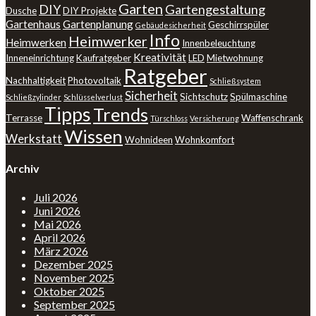
Garten
DIY
Gartengestaltung
Dusche
DIY Projekte
Gartenhaus
Gartenplanung
Geschirrspüler
Gebäudesicherheit
Info
Heimwerker
Heimwerken
Innenbeleuchtung
Kreativität
Inneneinrichtung
Kaufratgeber
LED
Mietwohnung
Ratgeber
Nachhaltigkeit
Photovoltaik
Schließsystem
Sicherheit
Sichtschutz
Spülmaschine
Schließzylinder
Schlüsselverlust
Tipps
Trends
Terrasse
Waffenschrank
Türschloss
Versicherung
Wissen
Werkstatt
Wohnideen
Wohnkomfort
Archiv
Juli 2026
Juni 2026
Mai 2026
April 2026
März 2026
Dezember 2025
November 2025
Oktober 2025
September 2025