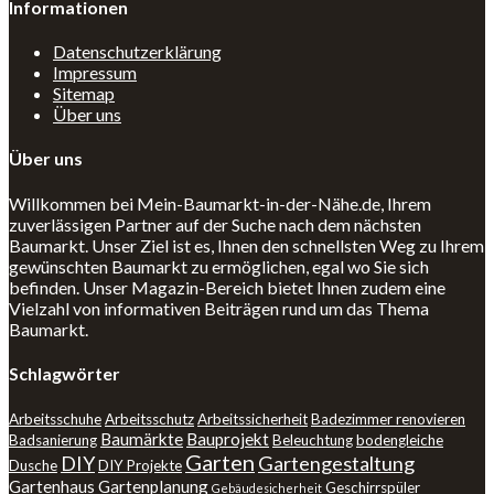
Informationen
Datenschutzerklärung
Impressum
Sitemap
Über uns
Über uns
Willkommen bei Mein-Baumarkt-in-der-Nähe.de, Ihrem
zuverlässigen Partner auf der Suche nach dem nächsten
Baumarkt. Unser Ziel ist es, Ihnen den schnellsten Weg zu Ihrem
gewünschten Baumarkt zu ermöglichen, egal wo Sie sich
befinden. Unser Magazin-Bereich bietet Ihnen zudem eine
Vielzahl von informativen Beiträgen rund um das Thema
Baumarkt.
Schlagwörter
Arbeitsschuhe
Arbeitsschutz
Arbeitssicherheit
Badezimmer renovieren
Baumärkte
Bauprojekt
Badsanierung
Beleuchtung
bodengleiche
Garten
DIY
Gartengestaltung
Dusche
DIY Projekte
Gartenhaus
Gartenplanung
Geschirrspüler
Gebäudesicherheit