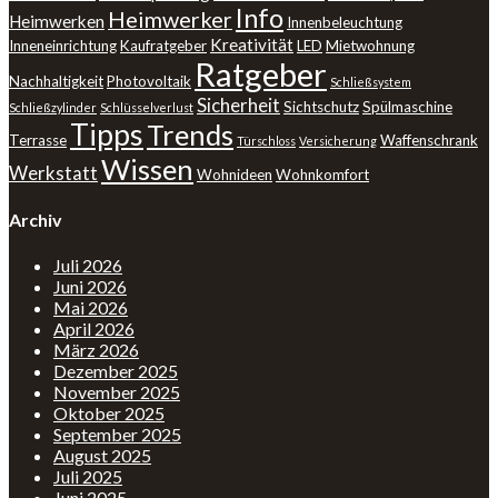
Info
Heimwerker
Heimwerken
Innenbeleuchtung
Kreativität
Inneneinrichtung
Kaufratgeber
LED
Mietwohnung
Ratgeber
Nachhaltigkeit
Photovoltaik
Schließsystem
Sicherheit
Sichtschutz
Spülmaschine
Schließzylinder
Schlüsselverlust
Tipps
Trends
Terrasse
Waffenschrank
Türschloss
Versicherung
Wissen
Werkstatt
Wohnideen
Wohnkomfort
Archiv
Juli 2026
Juni 2026
Mai 2026
April 2026
März 2026
Dezember 2025
November 2025
Oktober 2025
September 2025
August 2025
Juli 2025
Juni 2025