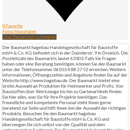
0 Favorite
Fotos hinzufügen
Eine Rezension schreiben
Der Baumarkt hagebau Handelsgesellschaft für Baustoffe
mbH & Co. KG befindet sich in der Daimlerstr. 9 in Dreieich. Die
Postleitzahl des Baumarkts lautet 63303. Falls Sie Fragen
haben oder eine Beratung benötigen, können Sie den Baumarkt
unter der Telefonnummer 06103 4 88 27 52 erreichen. Weitere
Informationen, Öffnungszeiten und Angebote finden Sie auf der
Website http://www.hagebau.de. Der Baumarkt bietet eine
breite Auswahl an Produkten für Heimwerker und Profis. Von
Baustoffen über Werkzeuge bis hin zu Gartenartikeln finden
Sie hier alles, was Sie für Ihre Projekte benötigen. Das
freundliche und kompetente Personal steht Ihnen gerne
beratend zur Seite und hilft Ihnen bei der Auswahl der richtigen
Produkte. Besuchen Sie den Baumarkt hagebau
Handelsgesellschaft für Baustoffe mbH & Co. KG und
überzeugen Sie sich selbst von der Qualität und dem
umfangreichen Sortiment. Der Baumarkt ist bekannt für seine