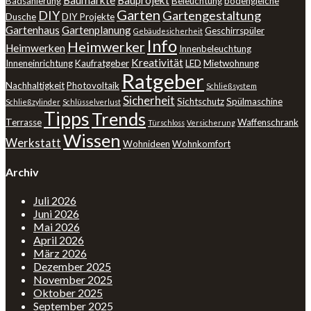
Baumärkte
Bauprojekt
Badsanierung
Beleuchtung
bodengleiche
Garten
DIY
Gartengestaltung
Dusche
DIY Projekte
Gartenhaus
Gartenplanung
Geschirrspüler
Gebäudesicherheit
Info
Heimwerker
Heimwerken
Innenbeleuchtung
Kreativität
Inneneinrichtung
Kaufratgeber
LED
Mietwohnung
Ratgeber
Nachhaltigkeit
Photovoltaik
Schließsystem
Sicherheit
Sichtschutz
Spülmaschine
Schließzylinder
Schlüsselverlust
Tipps
Trends
Terrasse
Waffenschrank
Türschloss
Versicherung
Wissen
Werkstatt
Wohnideen
Wohnkomfort
Archiv
Juli 2026
Juni 2026
Mai 2026
April 2026
März 2026
Dezember 2025
November 2025
Oktober 2025
September 2025