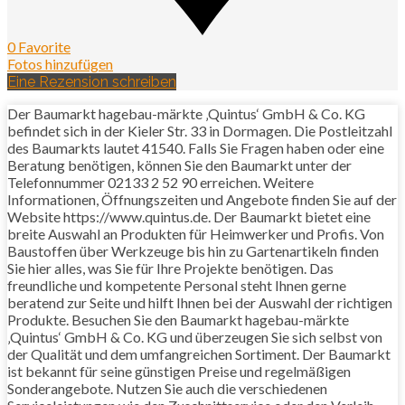
0 Favorite
Fotos hinzufügen
Eine Rezension schreiben
Der Baumarkt hagebau-märkte ‚Quintus‘ GmbH & Co. KG
befindet sich in der Kieler Str. 33 in Dormagen. Die Postleitzahl
des Baumarkts lautet 41540. Falls Sie Fragen haben oder eine
Beratung benötigen, können Sie den Baumarkt unter der
Telefonnummer 02133 2 52 90 erreichen. Weitere
Informationen, Öffnungszeiten und Angebote finden Sie auf der
Website https://www.quintus.de. Der Baumarkt bietet eine
breite Auswahl an Produkten für Heimwerker und Profis. Von
Baustoffen über Werkzeuge bis hin zu Gartenartikeln finden
Sie hier alles, was Sie für Ihre Projekte benötigen. Das
freundliche und kompetente Personal steht Ihnen gerne
beratend zur Seite und hilft Ihnen bei der Auswahl der richtigen
Produkte. Besuchen Sie den Baumarkt hagebau-märkte
‚Quintus‘ GmbH & Co. KG und überzeugen Sie sich selbst von
der Qualität und dem umfangreichen Sortiment. Der Baumarkt
ist bekannt für seine günstigen Preise und regelmäßigen
Sonderangebote. Nutzen Sie auch die verschiedenen