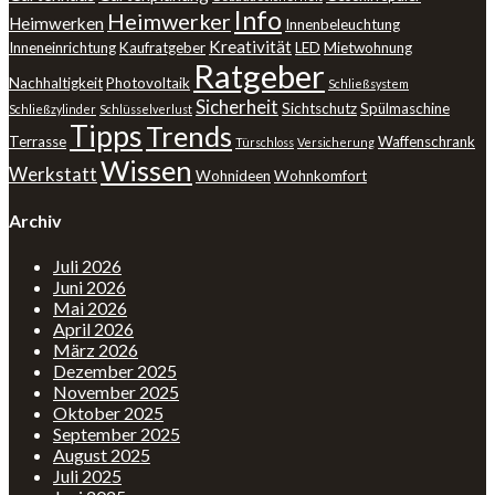
Info
Heimwerker
Heimwerken
Innenbeleuchtung
Kreativität
Inneneinrichtung
Kaufratgeber
LED
Mietwohnung
Ratgeber
Nachhaltigkeit
Photovoltaik
Schließsystem
Sicherheit
Sichtschutz
Spülmaschine
Schließzylinder
Schlüsselverlust
Tipps
Trends
Terrasse
Waffenschrank
Türschloss
Versicherung
Wissen
Werkstatt
Wohnideen
Wohnkomfort
Archiv
Juli 2026
Juni 2026
Mai 2026
April 2026
März 2026
Dezember 2025
November 2025
Oktober 2025
September 2025
August 2025
Juli 2025