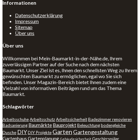
Informationen
Datenschutzerklärung
Impressum
Sitemap
Über uns
Über uns
Willkommen bei Mein-Baumarkt-in-der-Nähe.de, Ihrem
zuverlässigen Partner auf der Suche nach dem nächsten
Baumarkt. Unser Ziel ist es, Ihnen den schnellsten Weg zu Ihrem
gewünschten Baumarkt zu ermöglichen, egal wo Sie sich
befinden. Unser Magazin-Bereich bietet Ihnen zudem eine
Vielzahl von informativen Beiträgen rund um das Thema
Baumarkt.
Schlagwörter
Arbeitsschuhe
Arbeitsschutz
Arbeitssicherheit
Badezimmer renovieren
Baumärkte
Bauprojekt
Badsanierung
Beleuchtung
bodengleiche
Garten
DIY
Gartengestaltung
Dusche
DIY Projekte
Gartenhaus
Gartenplanung
Geschirrspüler
Gebäudesicherheit