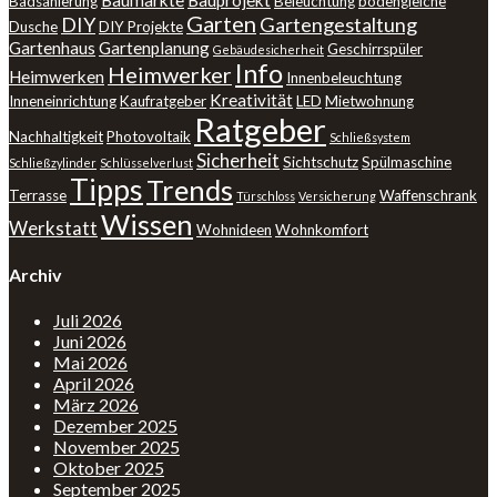
Baumärkte
Bauprojekt
Badsanierung
Beleuchtung
bodengleiche
Garten
DIY
Gartengestaltung
Dusche
DIY Projekte
Gartenhaus
Gartenplanung
Geschirrspüler
Gebäudesicherheit
Info
Heimwerker
Heimwerken
Innenbeleuchtung
Kreativität
Inneneinrichtung
Kaufratgeber
LED
Mietwohnung
Ratgeber
Nachhaltigkeit
Photovoltaik
Schließsystem
Sicherheit
Sichtschutz
Spülmaschine
Schließzylinder
Schlüsselverlust
Tipps
Trends
Terrasse
Waffenschrank
Türschloss
Versicherung
Wissen
Werkstatt
Wohnideen
Wohnkomfort
Archiv
Juli 2026
Juni 2026
Mai 2026
April 2026
März 2026
Dezember 2025
November 2025
Oktober 2025
September 2025