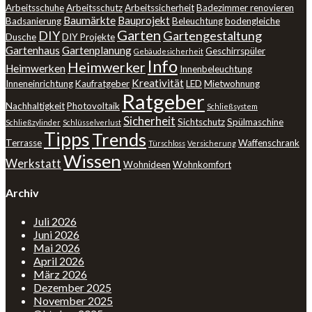
Arbeitsschuhe
Arbeitsschutz
Arbeitssicherheit
Badezimmer renovieren
Baumärkte
Bauprojekt
Badsanierung
Beleuchtung
bodengleiche
Garten
DIY
Gartengestaltung
Dusche
DIY Projekte
Gartenhaus
Gartenplanung
Geschirrspüler
Gebäudesicherheit
Info
Heimwerker
Heimwerken
Innenbeleuchtung
Kreativität
Inneneinrichtung
Kaufratgeber
LED
Mietwohnung
Ratgeber
Nachhaltigkeit
Photovoltaik
Schließsystem
Sicherheit
Sichtschutz
Spülmaschine
Schließzylinder
Schlüsselverlust
Tipps
Trends
Terrasse
Waffenschrank
Türschloss
Versicherung
Wissen
Werkstatt
Wohnideen
Wohnkomfort
Archiv
Juli 2026
Juni 2026
Mai 2026
April 2026
März 2026
Dezember 2025
November 2025