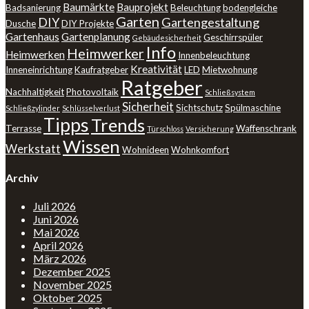
Baumärkte
Bauprojekt
Badsanierung
Beleuchtung
bodengleiche
Garten
DIY
Gartengestaltung
Dusche
DIY Projekte
Gartenhaus
Gartenplanung
Geschirrspüler
Gebäudesicherheit
Info
Heimwerker
Heimwerken
Innenbeleuchtung
Kreativität
Inneneinrichtung
Kaufratgeber
LED
Mietwohnung
Ratgeber
Nachhaltigkeit
Photovoltaik
Schließsystem
Sicherheit
Sichtschutz
Spülmaschine
Schließzylinder
Schlüsselverlust
Tipps
Trends
Terrasse
Waffenschrank
Türschloss
Versicherung
Wissen
Werkstatt
Wohnideen
Wohnkomfort
Archiv
Juli 2026
Juni 2026
Mai 2026
April 2026
März 2026
Dezember 2025
November 2025
Oktober 2025