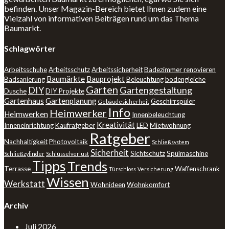
befinden. Unser Magazin-Bereich bietet Ihnen zudem eine
Vielzahl von informativen Beiträgen rund um das Thema
Baumarkt.
Schlagwörter
Arbeitsschuhe
Arbeitsschutz
Arbeitssicherheit
Badezimmer renovieren
Baumärkte
Bauprojekt
Badsanierung
Beleuchtung
bodengleiche
Garten
DIY
Gartengestaltung
Dusche
DIY Projekte
Gartenhaus
Gartenplanung
Geschirrspüler
Gebäudesicherheit
Info
Heimwerker
Heimwerken
Innenbeleuchtung
Kreativität
Inneneinrichtung
Kaufratgeber
LED
Mietwohnung
Ratgeber
Nachhaltigkeit
Photovoltaik
Schließsystem
Sicherheit
Sichtschutz
Spülmaschine
Schließzylinder
Schlüsselverlust
Tipps
Trends
Terrasse
Waffenschrank
Türschloss
Versicherung
Wissen
Werkstatt
Wohnideen
Wohnkomfort
Archiv
Juli 2026