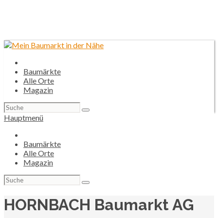
Baumärkte
Alle Orte
Magazin
Suchen
nach:
Hauptmenü
Baumärkte
Alle Orte
Magazin
Suchen
nach:
HORNBACH Baumarkt AG