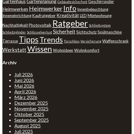
Gartenhaus
Gartenplanung
Geschirrspüler
Gebäudesicherheit
Info
Heimwerker
Heimwerken
Innenbeleuchtung
Kreativität
Inneneinrichtung
Kaufratgeber
LED
Mietwohnung
Ratgeber
Nachhaltigkeit
Photovoltaik
Schließsystem
Sicherheit
Sichtschutz
Spülmaschine
Schließzylinder
Schlüsselverlust
Tipps
Trends
Terrasse
Waffenschrank
Türschloss
Versicherung
Wissen
Werkstatt
Wohnideen
Wohnkomfort
Archiv
Juli 2026
Juni 2026
Mai 2026
April 2026
März 2026
Dezember 2025
November 2025
Oktober 2025
September 2025
August 2025
Juli 2025