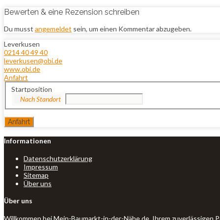
Bewerten & eine Rezension schreiben
Du musst
angemeldet
sein, um einen Kommentar abzugeben.
Leverkusen
0214 40 49 40
leverkusen@obi.de
www.obi.de
Anfahrt
Startposition
Informationen
Datenschutzerklärung
Impressum
Sitemap
Über uns
Über uns
Willkommen bei Mein-Baumarkt-in-der-Nähe.de, Ihrem zuverlässigen P