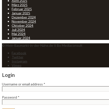
April 2025
März 2025
Februar 2025
Januar 2025
Dezember 2024
November 2024
Oktober 2024
Juli 2024
Mai 2024
Januar 2024
© Mein-Baumarkt-in-der-Nähe.de II Bo Mediaconsult
Facebook
Twitter
Instagram
Vimeo
Login
Username or email address
*
Password
*