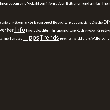
 Ihnen zudem eine Vielzahl von informativen Beiträgen rund um das The
DI
Baumärkte
Bauprojekt
sanierung
Beleuchtung
bodengleiche Dusche
Info
erker
Kreativi
Innenbeleuchtung
Inneneinrichtung
Kaufratgeber
Tipps
Trends
schine
Terrasse
Waffenschra
Türschloss
Versicherung