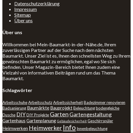
Datenschutzerklärung
Impressum
Sitemap
Über uns
Über uns
Willkommen bei Mein-Baumarkt-in-der-Nähe.de, Ihrem
zuverlässigen Partner auf der Suche nach dem nächsten
Baumarkt. Unser Ziel ist es, Ihnen den schnellsten Weg zu Ihrem
gewünschten Baumarkt zu ermöglichen, egal wo Sie sich
befinden. Unser Magazin-Bereich bietet Ihnen zudem eine
Vielzahl von informativen Beiträgen rund um das Thema
Baumarkt.
Schlagwörter
Arbeitsschuhe
Arbeitsschutz
Arbeitssicherheit
Badezimmer renovieren
Baumärkte
Bauprojekt
Badsanierung
Beleuchtung
bodengleiche
Garten
DIY
Gartengestaltung
Dusche
DIY Projekte
Gartenhaus
Gartenplanung
Geschirrspüler
Gebäudesicherheit
Info
Heimwerker
Heimwerken
Innenbeleuchtung