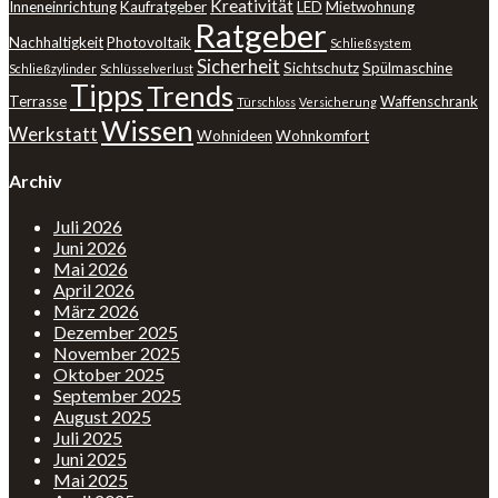
Kreativität
Inneneinrichtung
Kaufratgeber
LED
Mietwohnung
Ratgeber
Nachhaltigkeit
Photovoltaik
Schließsystem
Sicherheit
Sichtschutz
Spülmaschine
Schließzylinder
Schlüsselverlust
Tipps
Trends
Terrasse
Waffenschrank
Türschloss
Versicherung
Wissen
Werkstatt
Wohnideen
Wohnkomfort
Archiv
Juli 2026
Juni 2026
Mai 2026
April 2026
März 2026
Dezember 2025
November 2025
Oktober 2025
September 2025
August 2025
Juli 2025
Juni 2025
Mai 2025