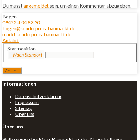
Du musst
angemeldet
sein, um einen Kommentar abzugeben.
Bogen
09422 4 04 83 30
bogen@sonderpreis-baumarkt.de
markt.sonderpreis-baumarkt.de
Anfahrt
Startposition
Informationen
Datenschutzerklärung
Impressum
Sitemap
Über uns
Über uns
Willkommen bei Mein-Baumarkt-in-der-Nähe.de, Ihrem