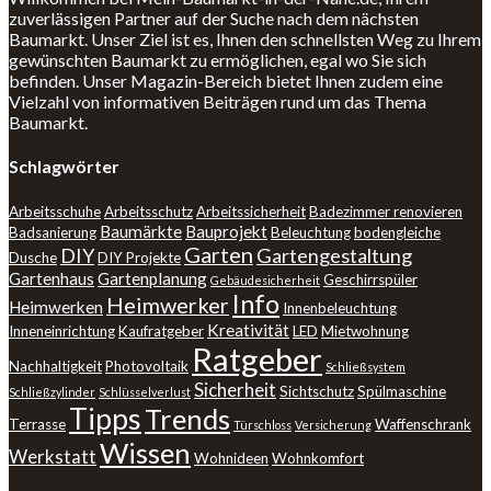
zuverlässigen Partner auf der Suche nach dem nächsten
Baumarkt. Unser Ziel ist es, Ihnen den schnellsten Weg zu Ihrem
gewünschten Baumarkt zu ermöglichen, egal wo Sie sich
befinden. Unser Magazin-Bereich bietet Ihnen zudem eine
Vielzahl von informativen Beiträgen rund um das Thema
Baumarkt.
Schlagwörter
Arbeitsschuhe
Arbeitsschutz
Arbeitssicherheit
Badezimmer renovieren
Baumärkte
Bauprojekt
Badsanierung
Beleuchtung
bodengleiche
Garten
DIY
Gartengestaltung
Dusche
DIY Projekte
Gartenhaus
Gartenplanung
Geschirrspüler
Gebäudesicherheit
Info
Heimwerker
Heimwerken
Innenbeleuchtung
Kreativität
Inneneinrichtung
Kaufratgeber
LED
Mietwohnung
Ratgeber
Nachhaltigkeit
Photovoltaik
Schließsystem
Sicherheit
Sichtschutz
Spülmaschine
Schließzylinder
Schlüsselverlust
Tipps
Trends
Terrasse
Waffenschrank
Türschloss
Versicherung
Wissen
Werkstatt
Wohnideen
Wohnkomfort